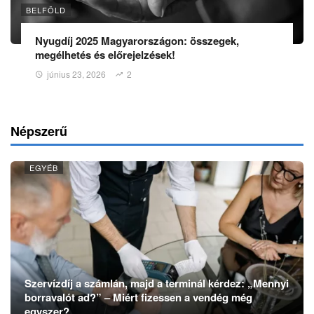
BELFÖLD
Nyugdíj 2025 Magyarországon: összegek,
megélhetés és előrejelzések!
június 23, 2026
2
Népszerű
EGYÉB
Szervízdíj a számlán, majd a terminál kérdez: „Mennyi
borravalót ad?” – Miért fizessen a vendég még
egyszer?