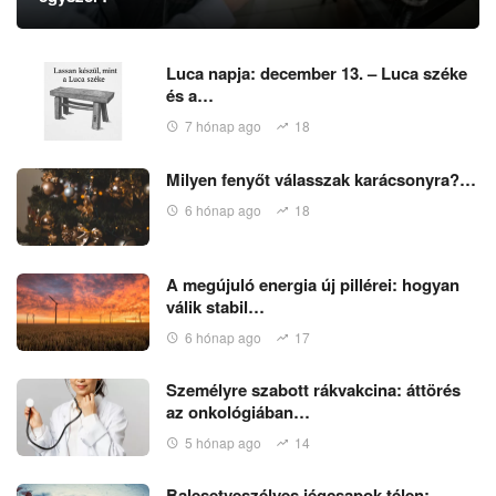
Luca napja: december 13. – Luca széke
és a…
7 hónap ago
18
Milyen fenyőt válasszak karácsonyra?…
6 hónap ago
18
A megújuló energia új pillérei: hogyan
válik stabil…
6 hónap ago
17
Személyre szabott rákvakcina: áttörés
az onkológiában…
5 hónap ago
14
Balesetveszélyes jégcsapok télen: