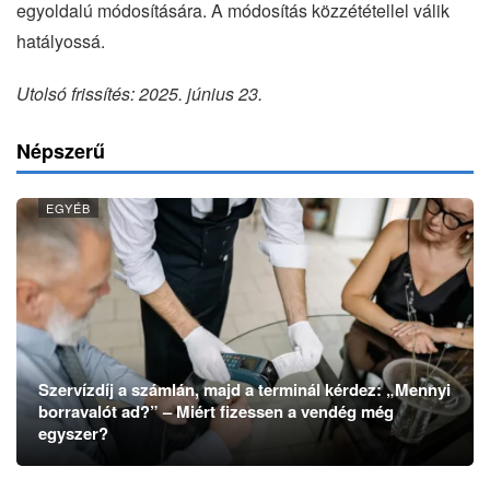
egyoldalú módosítására. A módosítás közzététellel válik
hatályossá.
Utolsó frissítés: 2025. június 23.
Népszerű
EGYÉB
Szervízdíj a számlán, majd a terminál kérdez: „Mennyi
borravalót ad?” – Miért fizessen a vendég még
egyszer?