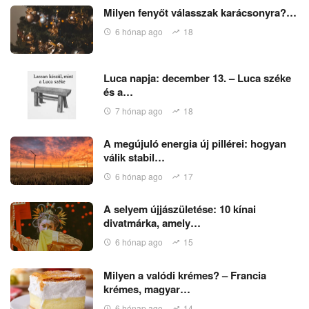
Milyen fenyőt válasszak karácsonyra?…
6 hónap ago
18
Luca napja: december 13. – Luca széke
és a…
7 hónap ago
18
A megújuló energia új pillérei: hogyan
válik stabil…
6 hónap ago
17
A selyem újjászületése: 10 kínai
divatmárka, amely…
6 hónap ago
15
Milyen a valódi krémes? – Francia
krémes, magyar…
6 hónap ago
14