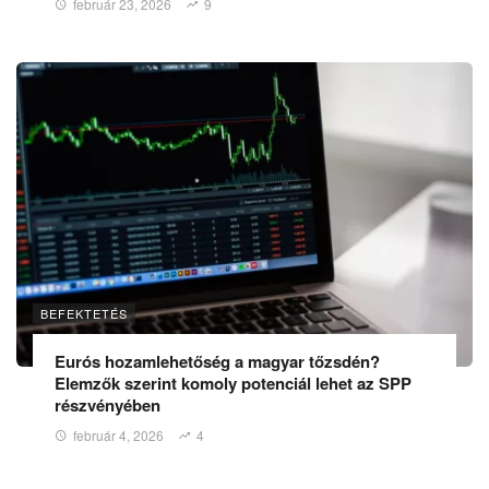
február 23, 2026
9
BEFEKTETÉS
Eurós hozamlehetőség a magyar tőzsdén?
Elemzők szerint komoly potenciál lehet az SPP
részvényében
február 4, 2026
4