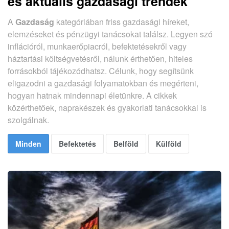
és aktuális gazdasági trendek
A
Gazdaság
kategóriában friss gazdasági híreket,
elemzéseket és pénzügyi tanácsokat találsz. Legyen szó
inflációról, munkaerőpiacról, befektetésekről vagy
háztartási költségvetésről, nálunk érthetően, hiteles
forrásokból tájékozódhatsz. Célunk, hogy segítsünk
eligazodni a gazdasági folyamatokban és megérteni,
hogyan hatnak mindennapi életünkre. A cikkek
közérthetőek, naprakészek és gyakorlati tanácsokkal is
szolgálnak.
Minden
Befektetés
Belföld
Külföld