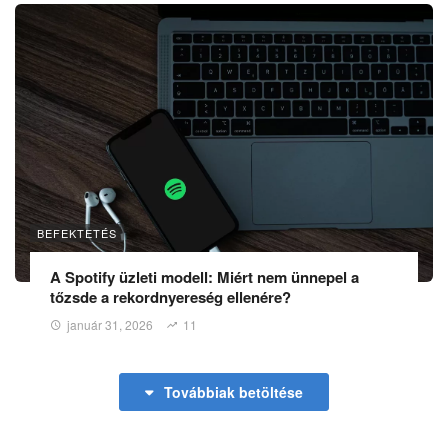
BEFEKTETÉS
A Spotify üzleti modell: Miért nem ünnepel a
tőzsde a rekordnyereség ellenére?
január 31, 2026
11
Továbbiak betöltése