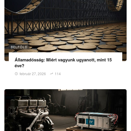
BELFÖLD
Államadósság: Miért vagyunk ugyanott, mint 15
éve?
február 27, 2026
114