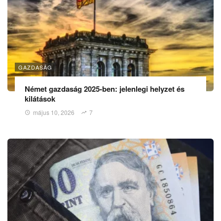
GAZDASÁG
Német gazdaság 2025-ben: jelenlegi helyzet és
kilátások
május 10, 2026
7