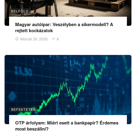
BELFÖLD
Magyar autóipar: Veszélyben a sikermodell? A
rejtett kockázatok
február 26, 2026
6
BEFEKTETÉS
OTP árfolyam: Miért esett a bankpapír? Érdemes
most beszállni?