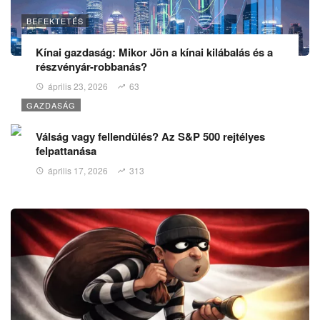
BEFEKTETÉS
Kínai gazdaság: Mikor Jön a kínai kilábalás és a
részvényár-robbanás?
április 23, 2026
63
GAZDASÁG
Válság vagy fellendülés? Az S&P 500 rejtélyes
felpattanása
április 17, 2026
313