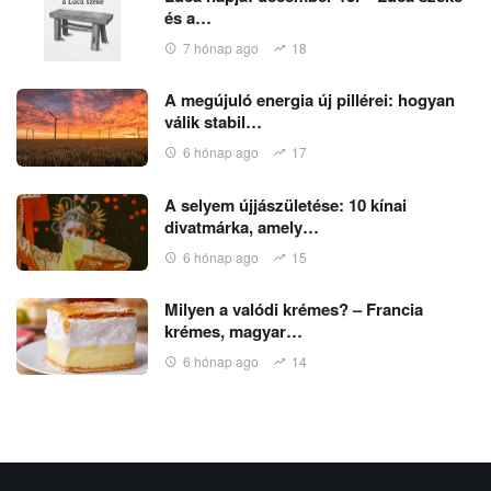
és a…
7 hónap ago
18
A megújuló energia új pillérei: hogyan
válik stabil…
6 hónap ago
17
A selyem újjászületése: 10 kínai
divatmárka, amely…
6 hónap ago
15
Milyen a valódi krémes? – Francia
krémes, magyar…
6 hónap ago
14