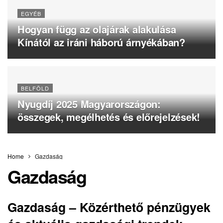
EGYÉB
Hogyan függ az olajárak alakulása
Kínától az iráni háború árnyékában?
BELFÖLD
Nyugdíj 2025 Magyarországon:
összegek, megélhetés és előrejelzések!
Home
Gazdaság
Gazdaság
Gazdaság – Közérthető pénzügyek