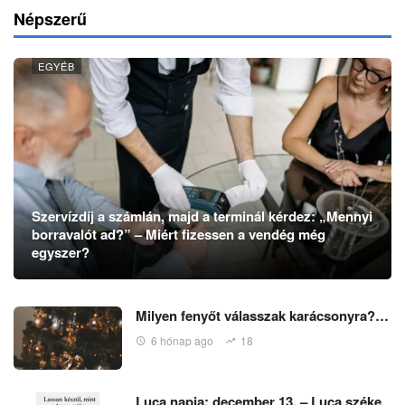
Népszerű
EGYÉB
Szervízdíj a számlán, majd a terminál kérdez: „Mennyi
borravalót ad?” – Miért fizessen a vendég még
egyszer?
Milyen fenyőt válasszak karácsonyra?…
6 hónap ago
18
Luca napja: december 13. – Luca széke