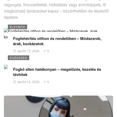
ragyogás, frizuraötletek, hidratálás vagy sminktippek, itt
megbízható tanácsokat kapsz – közérthetően és lépésről
lépésre.
ÉLETMÓD
Fogfehérítés otthon és rendelőben – Módszerek,
árak, kockázatok
április 13, 2026
5
EGÉSZSÉG
Fogkő ellen hatékonyan – megelőzés, kezelés és
tévhitek
április 12, 2026
6