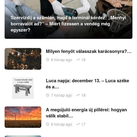
Szervízdíj a számlán, majd a terminál kérdez: „Mennyi
borravalót ad?” – Miért fizessen a vendég még
egyszer?
Milyen fenyőt válasszak karácsonyra?…
6 hónap ago
18
Luca napja: december 13. – Luca széke
és a…
7 hónap ago
18
A megújuló energia új pillérei: hogyan
válik stabil…
6 hónap ago
17