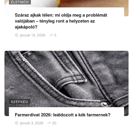
ÉLETMÓD
Száraz ajkak télen: mi oldja meg a problémát
valójában – tényleg ront a helyzeten az
ajakápoló?
január 16, 2026
5
SZÉPSÉG
Farmerdivat 2026: leáldozott a kék farmernek?
január 3, 2026
20