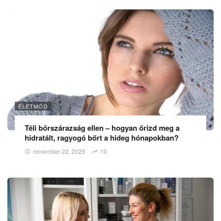
ÉLETMÓD
Téli bőrszárazság ellen – hogyan őrizd meg a
hidratált, ragyogó bőrt a hideg hónapokban?
november 22, 2025
10