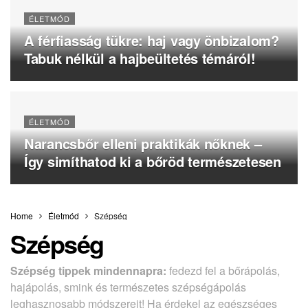
ÉLETMÓD
A férfiasság tükre: haj vagy önbizalom?
Tabuk nélkül a hajbeültetés témáról!
ÉLETMÓD
Narancsbőr elleni praktikák nőknek –
Így simíthatod ki a bőröd természetesen
Home
Életmód
Szépség
Szépség
Szépség tippek mindennapra:
fedezd fel a bőrápolás,
hajápolás, smink és természetes szépségápolás
leghasznosabb módszereit! Ha érdekel az egészséges