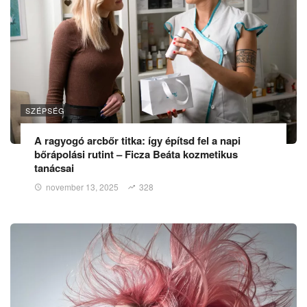
SZÉPSÉG
A ragyogó arcbőr titka: így építsd fel a napi
bőrápolási rutint – Ficza Beáta kozmetikus
tanácsai
november 13, 2025
328