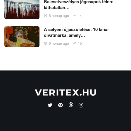
Balesetveszélyes jégcsapok télen:
láthatatlan…
6 hónap ago
14
A selyem újjászületése: 10 kínai
divatmárka, amely…
6 hónap ago
15