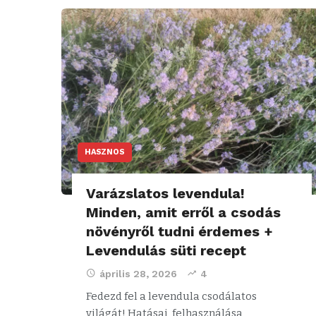
HASZNOS
Varázslatos levendula!
Minden, amit erről a csodás
növényről tudni érdemes +
Levendulás süti recept
április 28, 2026
4
Fedezd fel a levendula csodálatos
világát! Hatásai, felhasználása,