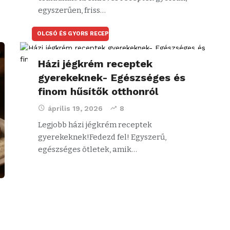
egyszerűen, friss…
OLCSÓ ÉS GYORS RECEPTEK
Házi jégkrém receptek
gyerekeknek- Egészséges és
finom hűsítők otthonról
április 19, 2026
8
Legjobb házi jégkrém receptek
gyerekeknek!Fedezd fel! Egyszerű,
egészséges ötletek, amik…