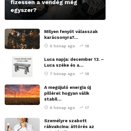
fizessen a vendég még
egyszer?
Milyen fenyőt válasszak
karácsonyra?…
6 hónap ago
18
Luca napja: december 13. –
Luca széke és a…
7 hónap ago
18
A megújuló energia új
pillérei: hogyan válik
stabil…
6 hónap ago
17
Személyre szabott
rákvakcina: áttörés az