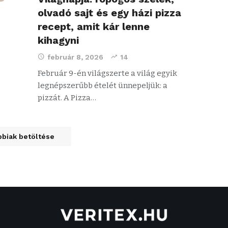
olvadó sajt és egy házi pizza
recept, amit kár lenne
kihagyni
február 8, 2026
14
Február 9-én világszerte a világ egyik
legnépszerűbb ételét ünnepeljük: a
pizzát. A Pizza…
biak betöltése