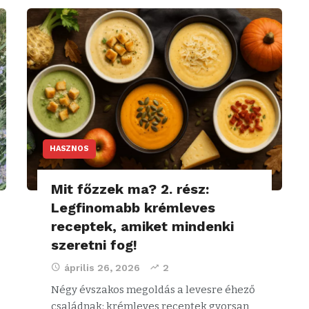
HASZNOS
Mit főzzek ma? 2. rész:
Legfinomabb krémleves
receptek, amiket mindenki
szeretni fog!
április 26, 2026
2
Négy évszakos megoldás a levesre éhező
családnak: krémleves receptek gyorsan,