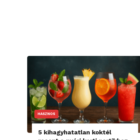
HASZNOS
5 kihagyhatatlan koktél