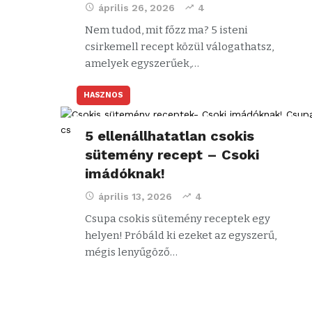
április 26, 2026
4
Nem tudod, mit főzz ma? 5 isteni
csirkemell recept közül válogathatsz,
amelyek egyszerűek,…
HASZNOS
5 ellenállhatatlan csokis
sütemény recept – Csoki
imádóknak!
április 13, 2026
4
Csupa csokis sütemény receptek egy
helyen! Próbáld ki ezeket az egyszerű,
mégis lenyűgöző…