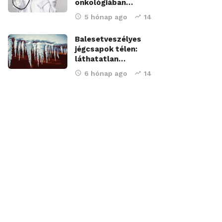
onkológiában…
5 hónap ago
14
Balesetveszélyes
jégcsapok télen:
láthatatlan…
6 hónap ago
14