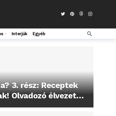
os
Interjúk
Egyéb
a? 3. rész: Receptek
k! Olvadozó élvezetek
a!