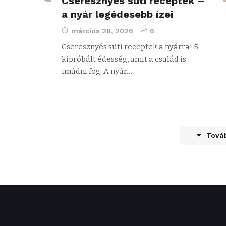
Cseresznyés süti receptek –
a nyár legédesebb ízei
március 28, 2026
6
Cseresznyés süti receptek a nyárra! 5
kipróbált édesség, amit a család is
imádni fog. A nyár…
Továb