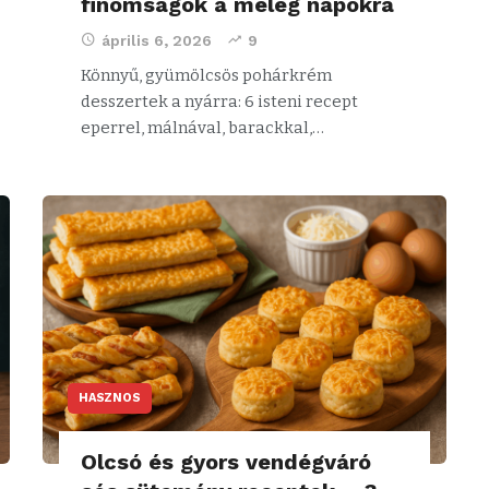
finomságok a meleg napokra
április 6, 2026
9
Könnyű, gyümölcsös pohárkrém
desszertek a nyárra: 6 isteni recept
eperrel, málnával, barackkal,…
HASZNOS
Olcsó és gyors vendégváró