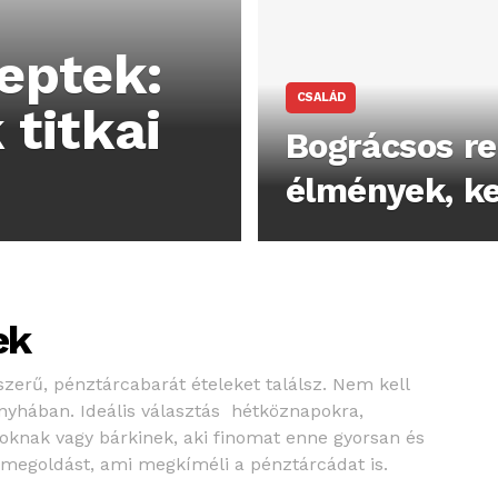
ceptek:
CSALÁD
titkai
Bográcsos re
élmények, ker
ek
zerű, pénztárcabarát ételeket találsz. Nem kell
nyhában. Ideális választás hétköznapokra,
knak vagy bárkinek, aki finomat enne gyorsan és
s megoldást, ami megkíméli a pénztárcádat is.