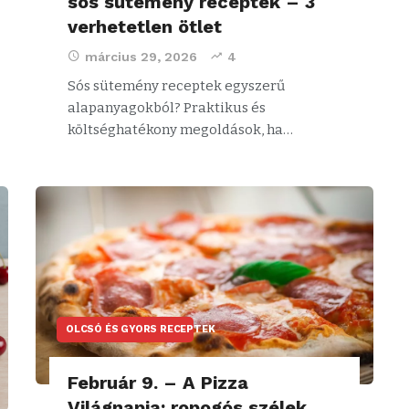
sós sütemény receptek – 3
verhetetlen ötlet
március 29, 2026
4
Sós sütemény receptek egyszerű
alapanyagokból? Praktikus és
költséghatékony megoldások, ha…
OLCSÓ ÉS GYORS RECEPTEK
Február 9. – A Pizza
Világnapja: ropogós szélek,