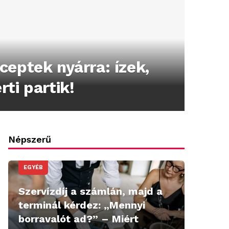
ceptek nyárra: ízek,
ti partik!
Népszerű
EGYÉB
Szervízdíj a számlán, majd a
terminál kérdez: „Mennyi
borravalót ad?” – Miért