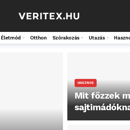
Életmód
Otthon
Szórakozás
Utazás
Haszn
HASZNOS
Mit főzzek m
sajtimádókna
minden napr