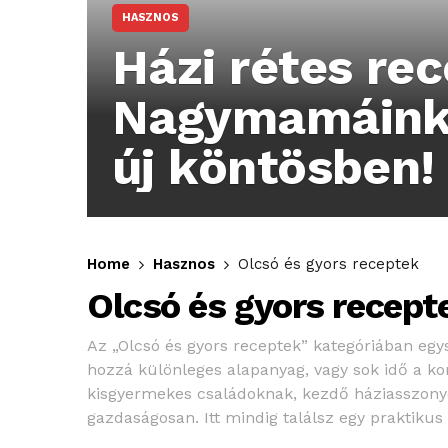
HASZNOS
Házi rétes re
Nagymamáink 
új köntösben!
Home
Hasznos
Olcsó és gyors receptek
Olcsó és gyors recept
Az „Olcsó és gyors receptek” kategóriában egys
hozzá különleges alapanyag, vagy sok idő a ko
kisgyermekes családoknak, kezdő háziasszonyo
gazdaságosan. Itt mindig találsz egy praktiku