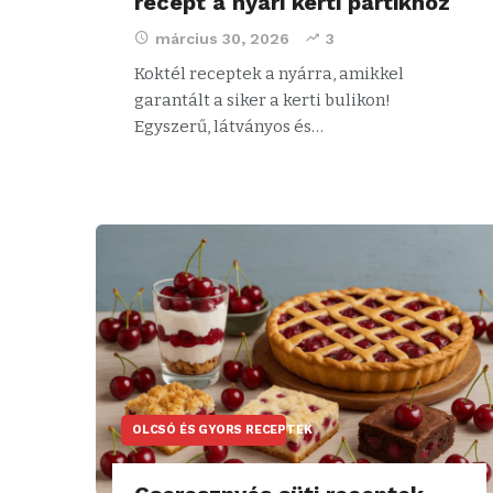
recept a nyári kerti partikhoz
március 30, 2026
3
Koktél receptek a nyárra, amikkel
garantált a siker a kerti bulikon!
Egyszerű, látványos és…
OLCSÓ ÉS GYORS RECEPTEK