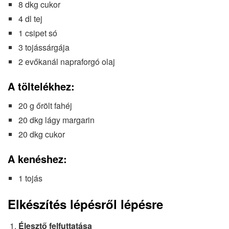
8 dkg cukor
4 dl tej
1 csipet só
3 tojássárgája
2 evőkanál napraforgó olaj
A töltelékhez:
20 g őrölt fahéj
20 dkg lágy margarin
20 dkg cukor
A kenéshez:
1 tojás
Elkészítés lépésről lépésre
Élesztő felfuttatása