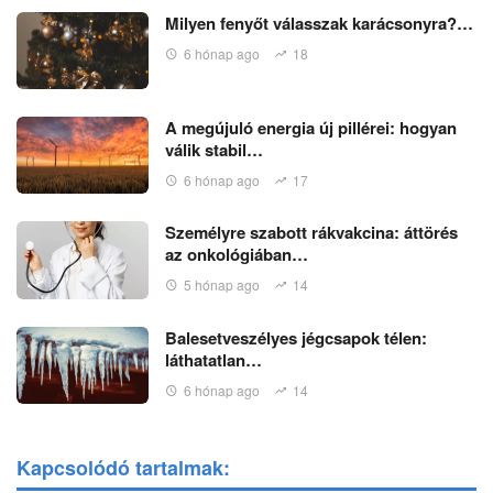
Milyen fenyőt válasszak karácsonyra?…
6 hónap ago
18
A megújuló energia új pillérei: hogyan
válik stabil…
6 hónap ago
17
Személyre szabott rákvakcina: áttörés
az onkológiában…
5 hónap ago
14
Balesetveszélyes jégcsapok télen:
láthatatlan…
6 hónap ago
14
Kapcsolódó tartalmak: