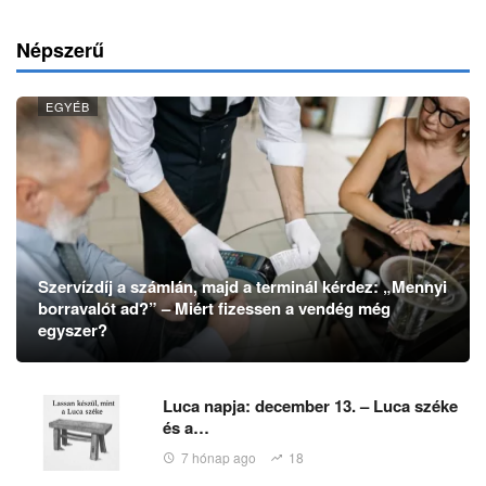
Népszerű
EGYÉB
Szervízdíj a számlán, majd a terminál kérdez: „Mennyi
borravalót ad?” – Miért fizessen a vendég még
egyszer?
Luca napja: december 13. – Luca széke
és a…
7 hónap ago
18