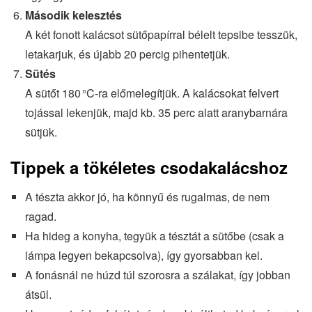
Második kelesztés
A két fonott kalácsot sütőpapírral bélelt tepsibe tesszük,
letakarjuk, és újabb 20 percig pihentetjük.
Sütés
A sütőt 180 °C-ra előmelegítjük. A kalácsokat felvert
tojással lekenjük, majd kb. 35 perc alatt aranybarnára
sütjük.
Tippek a tökéletes csodakalácshoz
A tészta akkor jó, ha könnyű és rugalmas, de nem
ragad.
Ha hideg a konyha, tegyük a tésztát a sütőbe (csak a
lámpa legyen bekapcsolva), így gyorsabban kel.
A fonásnál ne húzd túl szorosra a szálakat, így jobban
átsül.