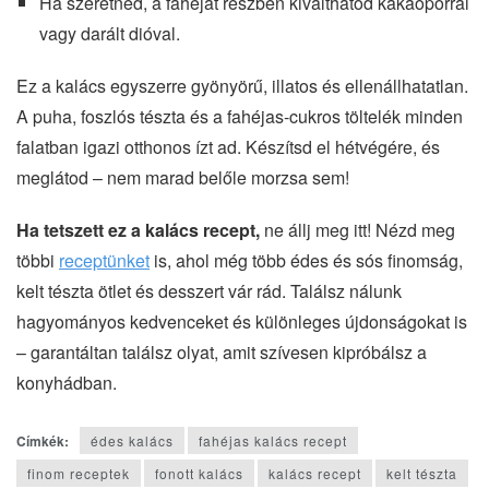
Ha szeretnéd, a fahéjat részben kiválthatod kakaóporral
vagy darált dióval.
Ez a kalács egyszerre gyönyörű, illatos és ellenállhatatlan.
A puha, foszlós tészta és a fahéjas-cukros töltelék minden
falatban igazi otthonos ízt ad. Készítsd el hétvégére, és
meglátod – nem marad belőle morzsa sem!
Ha tetszett ez a kalács recept,
ne állj meg itt! Nézd meg
többi
receptünket
is, ahol még több édes és sós finomság,
kelt tészta ötlet és desszert vár rád. Találsz nálunk
hagyományos kedvenceket és különleges újdonságokat is
– garantáltan találsz olyat, amit szívesen kipróbálsz a
konyhádban.
Címkék:
édes kalács
fahéjas kalács recept
finom receptek
fonott kalács
kalács recept
kelt tészta