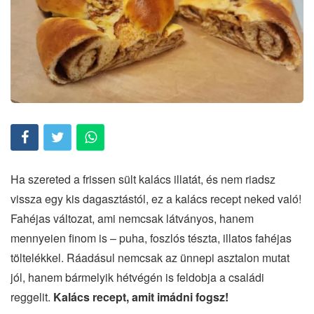
Ha szereted a frissen sült kalács illatát, és nem riadsz
vissza egy kis dagasztástól, ez a kalács recept neked való!
Fahéjas változat, ami nemcsak látványos, hanem
mennyeien finom is – puha, foszlós tészta, illatos fahéjas
töltelékkel. Ráadásul nemcsak az ünnepi asztalon mutat
jól, hanem bármelyik hétvégén is feldobja a családi
reggelit.
Kalács recept, amit imádni fogsz!