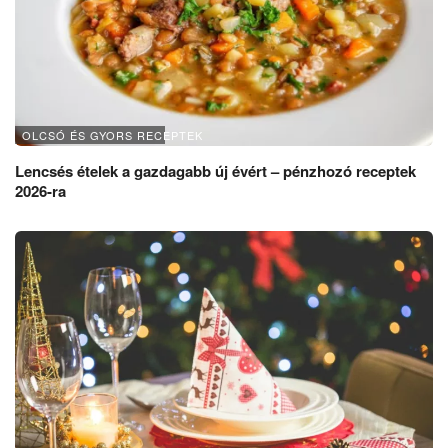
OLCSÓ ÉS GYORS RECEPTEK
Lencsés ételek a gazdagabb új évért – pénzhozó receptek
2026-ra