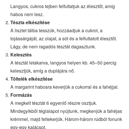
Langyos, cukros tejben felfuttatjuk az élesztőt, amíg
habos nem lesz.
Tészta elkészítése
A lisztet tálba tesszük, hozzáadjuk a cukrot, a
tojássárgáját, az olajat, a sót és a felfuttatott élesztőt.
Lágy, de nem ragadós tésztát dagasztunk.
Kelesztés
A tésztát letakarva, langyos helyen kb. 45–50 percig
kelesztjük, amíg a duplájára nő.
Töltelék elkészítése
A margarint habosra keverjük a cukorral és a fahéjjal.
Formázás
A megkelt tésztát 6 egyenlő részre osztjuk.
Mindegyikből téglalapot nyújtunk, megkenjük a fahéjas
krémmel, majd feltekerjük. Három-három rúdból fonunk
egy-egy kalácsot.