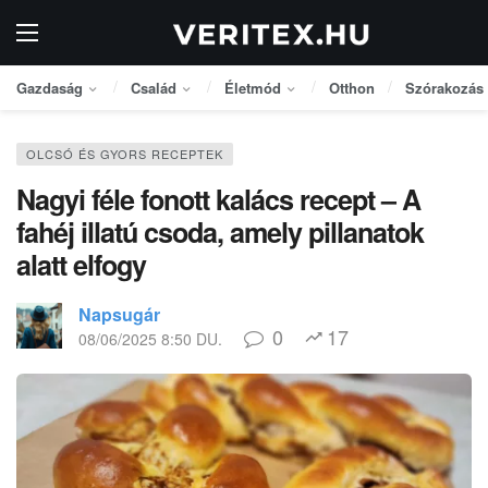
Gazdaság
Család
Életmód
Otthon
Szórakozás
OLCSÓ ÉS GYORS RECEPTEK
Nagyi féle fonott kalács recept – A
fahéj illatú csoda, amely pillanatok
alatt elfogy
Napsugár
0
17
08/06/2025 8:50 DU.