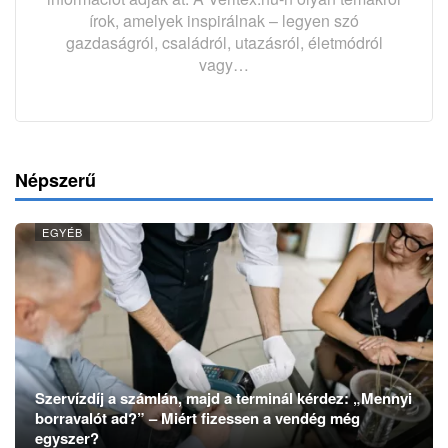
írok, amelyek inspirálnak – legyen szó
gazdaságról, családról, utazásról, életmódról
vagy…
Népszerű
EGYÉB
Szervízdíj a számlán, majd a terminál kérdez: „Mennyi
borravalót ad?” – Miért fizessen a vendég még
egyszer?