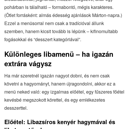
pohárban is tálalható – formabontó, mégis karakteres.
(Ötlet forrásként: almás édesség ajánlások Márton‐napra.)
Ezzel a menüsorral nem csak a tradícióval állunk
szemben, hanem kicsit tovább is lépünk – kifinomultabb
fogásokkal és “desszert kategóriával”.
Különleges libamenü – ha igazán
extrára vágysz
Ha már szeretnél igazán nagyot dobni, és nem csak
követni a hagyományt, hanem újragondolni, akkor ez a
menü neked való: egy izgalmas előétel, egy fűszeres főétel
kevésbé megszokott körettel, és egy emlékezetes
desszerttel.
Előétel: Libazsíros kenyér hagymával és