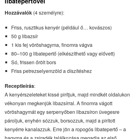
libatepertővel
Hozzávalók
(4 személyre):
Friss, rusztikus kenyér (például ő… kovászos)
50 g libazsír
1 kis fej vöröshagyma, finomra vágva
80–100 g libatepertő (elkészíthető vagy elővett)
Só, frissen őrölt bors
Friss petrezselyemzöld a díszítéshez
Receptleírás
:
A kenyérszeleteket kissé pirítjuk, majd mindkét oldalukon
vékonyan megkenjük libazsírral. A finomra vágott
vöröshagymát egy serpenyőben libazsíron üvegesre
pároljuk, enyhén sózzuk, borsozzuk, majd a pirított
kenyérre kanalazzuk. Erre jön a ropogós libatepertő – a
hagyma és a zsiradék találkozása megadja az első