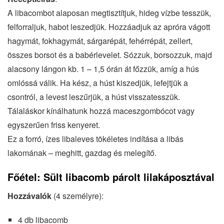
A libacombot alaposan megtisztítjuk, hideg vízbe tesszük,
felforraljuk, habot leszedjük. Hozzáadjuk az apróra vágott
hagymát, fokhagymát, sárgarépát, fehérrépát, zellert,
összes borsot és a babérlevelet. Sózzuk, borsozzuk, majd
alacsony lángon kb. 1 – 1,5 órán át főzzük, amíg a hús
omlóssá válik. Ha kész, a húst kiszedjük, lefejtjük a
csontról, a levest leszűrjük, a húst visszatesszük.
Tálaláskor kínálhatunk hozzá maceszgombócot vagy
egyszerűen friss kenyeret.
Ez a forró, ízes libaleves tökéletes indítása a libás
lakomának – meghitt, gazdag és melegítő.
Főétel: Sült libacomb párolt lilakáposztával
Hozzávalók
(4 személyre):
4 db libacomb