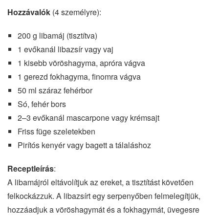
Hozzávalók
(4 személyre):
200 g libamáj (tisztítva)
1 evőkanál libazsír vagy vaj
1 kisebb vöröshagyma, apróra vágva
1 gerezd fokhagyma, finomra vágva
50 ml száraz fehérbor
Só, fehér bors
2–3 evőkanál mascarpone vagy krémsajt
Friss füge szeletekben
Pirítós kenyér vagy bagett a tálaláshoz
Receptleírás
:
A libamájról eltávolítjuk az ereket, a tisztítást követően
felkockázzuk. A libazsírt egy serpenyőben felmelegítjük,
hozzáadjuk a vöröshagymát és a fokhagymát, üvegesre