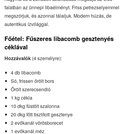
falatban az ünnepi libaélményt. Friss petrezselyemmel
megszórjuk, és azonnal tálaljuk. Modern húzás, de
autentikus ízvilággal.
Főétel: Fűszeres libacomb gesztenyés
céklával
Hozzávalók
(4 személyre):
4 db libacomb
Só, frissen őrölt bors
Őrölt szerecsendió
1 kg cékla
10 dkg füstölt szalonna
20 dkg főtt tisztított gesztenye
2 evőkanál vörösborecet
1 evőkanál méz