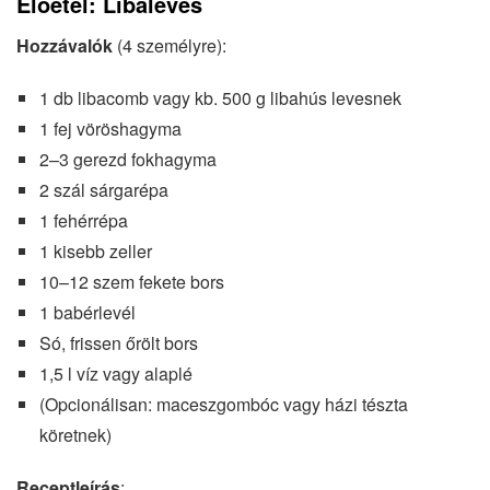
Előétel: Libaleves
Hozzávalók
(4 személyre):
1 db libacomb vagy kb. 500 g libahús levesnek
1 fej vöröshagyma
2–3 gerezd fokhagyma
2 szál sárgarépa
1 fehérrépa
1 kisebb zeller
10–12 szem fekete bors
1 babérlevél
Só, frissen őrölt bors
1,5 l víz vagy alaplé
(Opcionálisan: maceszgombóc vagy házi tészta
köretnek)
Receptleírás
: