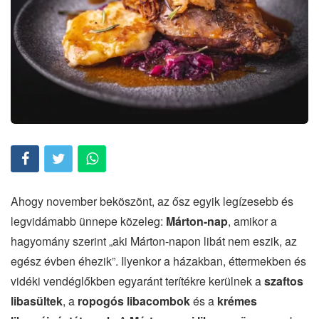
Ahogy november beköszönt, az ősz egyik legízesebb és
legvidámabb ünnepe közeleg:
Márton-nap
, amikor a
hagyomány szerint „aki Márton-napon libát nem eszik, az
egész évben éhezik”. Ilyenkor a házakban, éttermekben és
vidéki vendéglőkben egyaránt terítékre kerülnek a
szaftos
libasültek
, a
ropogós libacombok
és a
krémes