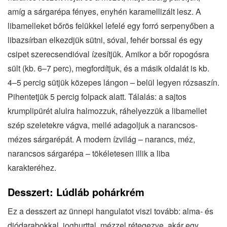
amíg a sárgarépa fényes, enyhén karamellizált lesz. A
libamelleket bőrös felükkel lefelé egy forró serpenyőben a
libazsírban elkezdjük sütni, sóval, fehér borssal és egy
csipet szerecsendióval ízesítjük. Amikor a bőr ropogósra
sült (kb. 6–7 perc), megfordítjuk, és a másik oldalát is kb.
4–5 percig sütjük közepes lángon – belül legyen rózsaszín.
Pihentetjük 5 percig folpack alatt. Tálalás: a sajtos
krumplipürét alulra halmozzuk, ráhelyezzük a libamellet
szép szeletekre vágva, mellé adagoljuk a narancsos‐
mézes sárgarépát. A modern ízvilág – narancs, méz,
narancsos sárgarépa – tökéletesen illik a liba
karakteréhez.
Desszert: Lúdláb pohárkrém
Ez a desszert az ünnepi hangulatot viszi tovább: alma‐ és
diódarabokkal, joghurttal, mézzel rétegezve, akár egy