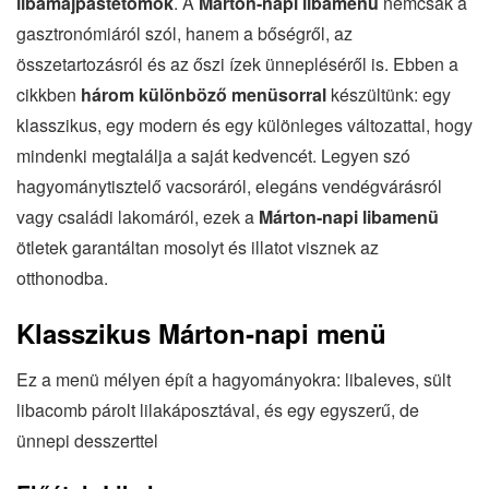
libamájpástétomok
. A
Márton-napi libamenü
nemcsak a
gasztronómiáról szól, hanem a bőségről, az
összetartozásról és az őszi ízek ünnepléséről is. Ebben a
cikkben
három különböző menüsorral
készültünk: egy
klasszikus, egy modern és egy különleges változattal, hogy
mindenki megtalálja a saját kedvencét. Legyen szó
hagyománytisztelő vacsoráról, elegáns vendégvárásról
vagy családi lakomáról, ezek a
Márton-napi libamenü
ötletek garantáltan mosolyt és illatot visznek az
otthonodba.
Klasszikus Márton‐napi menü
Ez a menü mélyen épít a hagyományokra: libaleves, sült
libacomb párolt lilakáposztával, és egy egyszerű, de
ünnepi desszerttel