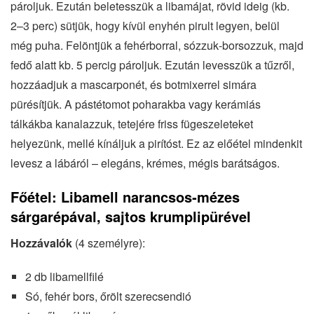
pároljuk. Ezután beletesszük a libamájat, rövid ideig (kb.
2–3 perc) sütjük, hogy kívül enyhén pirult legyen, belül
még puha. Felöntjük a fehérborral, sózzuk‐borsozzuk, majd
fedő alatt kb. 5 percig pároljuk. Ezután levesszük a tűzről,
hozzáadjuk a mascarponét, és botmixerrel simára
pürésítjük. A pástétomot poharakba vagy kerámiás
tálkákba kanalazzuk, tetejére friss fügeszeleteket
helyezünk, mellé kínáljuk a pirítóst. Ez az előétel mindenkit
levesz a lábáról – elegáns, krémes, mégis barátságos.
Főétel: Libamell narancsos‐mézes
sárgarépával, sajtos krumplipürével
Hozzávalók
(4 személyre):
2 db libamellfilé
Só, fehér bors, őrölt szerecsendió