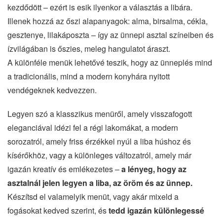
kezdődött – ezért is esik ilyenkor a választás a libára.
Illenek hozzá az őszi alapanyagok: alma, birsalma, cékla,
gesztenye, lilakáposzta – így az ünnepi asztal színeiben és
ízvilágában is őszies, meleg hangulatot áraszt.
A különféle menük lehetővé teszik, hogy az ünneplés mind
a tradicionális, mind a modern konyhára nyitott
vendégeknek kedvezzen.
Legyen szó a klasszikus menüről, amely visszafogott
eleganciával idézi fel a régi lakomákat, a modern
sorozatról, amely friss érzékkel nyúl a liba húshoz és
kísérőkhöz, vagy a különleges változatról, amely már
igazán kreatív és emlékezetes –
a lényeg, hogy az
asztalnál jelen legyen a liba, az öröm és az ünnep.
Készítsd el valamelyik menüt, vagy akár mixeld a
fogásokat kedved szerint, és
tedd igazán különlegessé