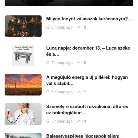
Milyen fenyőt válasszak karácsonyra?…
6 hónap ago
18
Luca napja: december 13. – Luca széke
és a…
7 hónap ago
18
A megújuló energia új pillérei: hogyan
válik stabil…
6 hónap ago
17
Személyre szabott rákvakcina: áttörés
az onkológiában…
5 hónap ago
14
Balesetveszélyes jégcsapok télen: