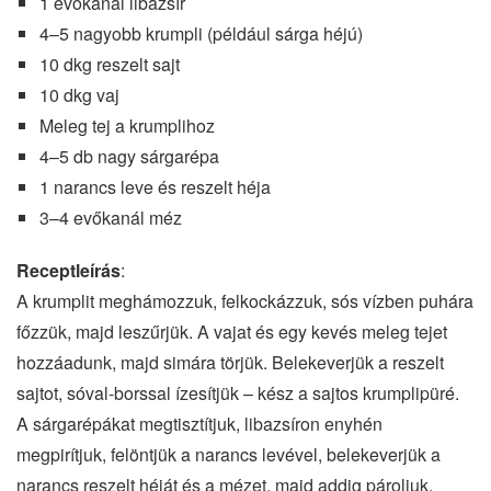
1 evőkanál libazsír
4–5 nagyobb krumpli (például sárga héjú)
10 dkg reszelt sajt
10 dkg vaj
Meleg tej a krumplihoz
4–5 db nagy sárgarépa
1 narancs leve és reszelt héja
3–4 evőkanál méz
Receptleírás
:
A krumplit meghámozzuk, felkockázzuk, sós vízben puhára
főzzük, majd leszűrjük. A vajat és egy kevés meleg tejet
hozzáadunk, majd simára törjük. Belekeverjük a reszelt
sajtot, sóval‐borssal ízesítjük – kész a sajtos krumplipüré.
A sárgarépákat megtisztítjuk, libazsíron enyhén
megpirítjuk, felöntjük a narancs levével, belekeverjük a
narancs reszelt héját és a mézet, majd addig pároljuk,