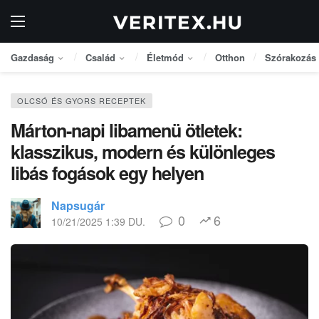
Gazdaság
Család
Életmód
Otthon
Szórakozás
OLCSÓ ÉS GYORS RECEPTEK
Márton-napi libamenü ötletek:
klasszikus, modern és különleges
libás fogások egy helyen
Napsugár
0
6
10/21/2025 1:39 DU.