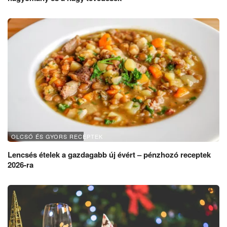
OLCSÓ ÉS GYORS RECEPTEK
Lencsés ételek a gazdagabb új évért – pénzhozó receptek
2026-ra