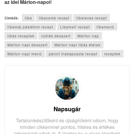
az idei Márton‐napot
!
Címkék:
liba
libacomb recept
libaleves recept
libamáj pástétom recept
Libamell recept
libamenü
libás receptek
lúdláb desszert
Márton nap
Márton napi desszert
Márton napi libás ételek
Márton napi menü
párolt lilakáposzta recept
receptek
Napsugár
Tartalomkészítőként és újságíróként célom, hogy
minden cikkemmel pontos, hiteles és értékes
információt adjak át. A Veritex.hu-n olyan témákról