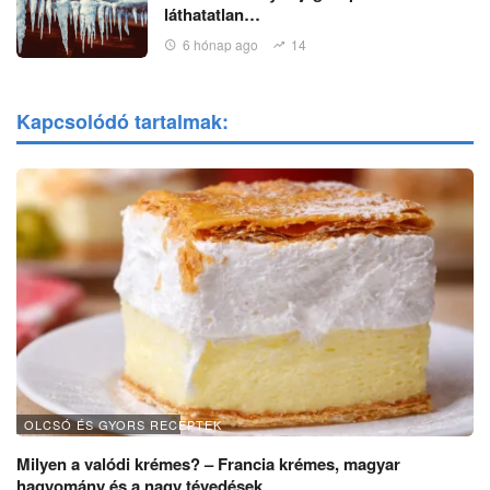
láthatatlan…
6 hónap ago
14
Kapcsolódó tartalmak:
OLCSÓ ÉS GYORS RECEPTEK
Milyen a valódi krémes? – Francia krémes, magyar
hagyomány és a nagy tévedések