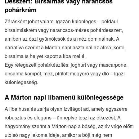
Desszert: Birsalmás vagy narancsos
pohárkrém
Zárásként jöhet valami igazán különleges – például
birsalmáskrém vagy narancsos‐mézes pohárdesszert,
amiben az őszi gyümölcsök és a méz dominálnak. A
narratíva szerint a Márton‐napi asztalnál az alma, körte,
birsalma is helyet kapott a liba mellé.
Egy rétegezett pohárkészítés: joghurt vagy mascarpone,
birsalma kompót, méz, pirított mogyoró vagy dió – igazi
különlegesség.
A Márton napi libamenü különlegessége
A liba húsa és zsírja olyan ízvilágot ad, amely egyszerre
robusztus és elegáns – ünnepivé teszi az étkezést. A
hagyomány szerint a Márton‐nap a bőség, az év vége előtti
utolsó nagy lakoma ideje, amikor a böjt még nem