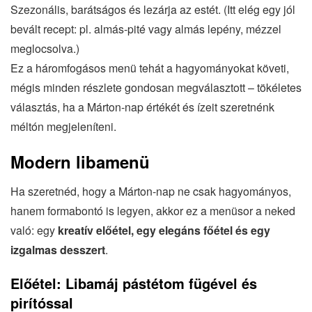
Szezonális, barátságos és lezárja az estét. (Itt elég egy jól
bevált recept: pl. almás‐pité vagy almás lepény, mézzel
meglocsolva.)
Ez a háromfogásos menü tehát a hagyományokat követi,
mégis minden részlete gondosan megválasztott – tökéletes
választás, ha a Márton‐nap értékét és ízeit szeretnénk
méltón megjeleníteni.
Modern libamenü
Ha szeretnéd, hogy a Márton‐nap ne csak hagyományos,
hanem formabontó is legyen, akkor ez a menüsor a neked
való: egy
kreatív előétel, egy elegáns főétel és egy
izgalmas desszert
.
Előétel: Libamáj pástétom fügével és
pirítóssal