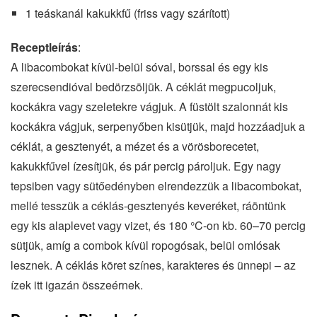
1 teáskanál kakukkfű (friss vagy szárított)
Receptleírás
:
A libacombokat kívül-belül sóval, borssal és egy kis
szerecsendióval bedörzsöljük. A céklát megpucoljuk,
kockákra vagy szeletekre vágjuk. A füstölt szalonnát kis
kockákra vágjuk, serpenyőben kisütjük, majd hozzáadjuk a
céklát, a gesztenyét, a mézet és a vörösborecetet,
kakukkfűvel ízesítjük, és pár percig pároljuk. Egy nagy
tepsiben vagy sütőedényben elrendezzük a libacombokat,
mellé tesszük a céklás‐gesztenyés keveréket, ráöntünk
egy kis alaplevet vagy vizet, és 180 °C‐on kb. 60–70 percig
sütjük, amíg a combok kívül ropogósak, belül omlósak
lesznek. A céklás köret színes, karakteres és ünnepi – az
ízek itt igazán összeérnek.