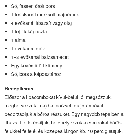
Só, frissen őrölt bors
1 teáskanál morzsolt majoránna
4 evőkanál libazsír vagy olaj
1 fej lilakáposzta
1 alma
1 evőkanál méz
1–2 evőkanál balzsamecet
Egy kevés őrölt kömény
Só, bors a káposztához
Receptleírás
:
Először a libacombokat kívül-belül jól megsózzuk,
megborsozzuk, majd a morzsolt majoránnával
bedörzsöljük a bőrös részüket. Egy nagyobb tepsiben a
libazsírt felforrósítjuk, belehelyezzük a combokat bőrös
felükkel felfelé, és közepes lángon kb. 10 percig sütjük,