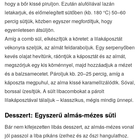
hogy a bőr kissé piruljon. Ezután alufóliával lazán
letakarjuk, és előmelegített sütőben (kb. 180 °C) 50–60
percig sütjük, közben egyszer megfordítjuk, hogy
egyenletesen átsüljön.
Amíg a comb sül, elkészítjük a köretet: a lilakáposztát
vékonyra szeljük, az almát feldaraboljuk. Egy serpenyőben
kevés olajat hevítünk, ráöntjük a káposztát és az almát,
megszórjuk egy kis köménnyel, majd hozzáadjuk a mézet
és a balzsamecetet. Pároljuk kb. 20–25 percig, amíg a
káposzta megpuhul, az alma kissé karamellizálódik. Sóval,
borssal ízesítjük. A sült libacombokat a párolt
lilakáposztával tálaljuk – klasszikus, mégis mindig ünnepi.
Desszert: Egyszerű almás‐mézes süti
Bár nem kifejezetten libás desszert, az almás‐mézes vonal
jól passzol a liba pikáns ízeihez és az őszi hangulathoz.