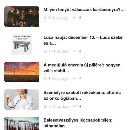
Milyen fenyőt válasszak karácsonyra?…
6 hónap ago
18
Luca napja: december 13. – Luca széke
és a…
7 hónap ago
18
A megújuló energia új pillérei: hogyan
válik stabil…
6 hónap ago
17
Személyre szabott rákvakcina: áttörés
az onkológiában…
5 hónap ago
14
Balesetveszélyes jégcsapok télen:
láthatatlan…