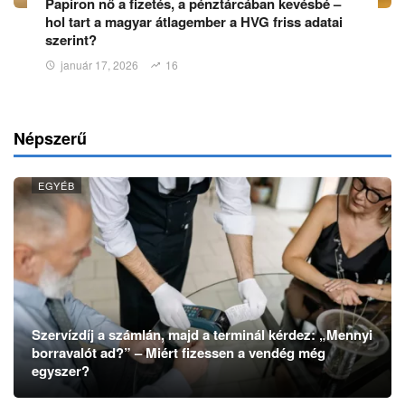
Papíron nő a fizetés, a pénztárcában kevésbé –
hol tart a magyar átlagember a HVG friss adatai
szerint?
január 17, 2026
16
Népszerű
EGYÉB
Szervízdíj a számlán, majd a terminál kérdez: „Mennyi
borravalót ad?” – Miért fizessen a vendég még
egyszer?