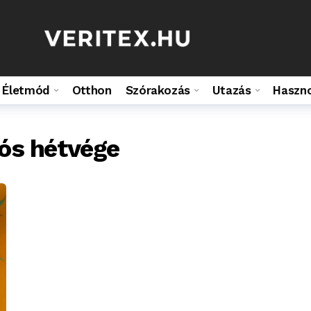
Életmód
Otthon
Szórakozás
Utazás
Haszn
ós hétvége