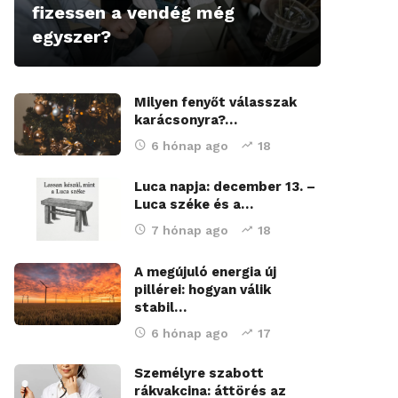
fizessen a vendég még
egyszer?
Milyen fenyőt válasszak
karácsonyra?…
6 hónap ago
18
Luca napja: december 13. –
Luca széke és a…
7 hónap ago
18
A megújuló energia új
pillérei: hogyan válik
stabil…
6 hónap ago
17
Személyre szabott
rákvakcina: áttörés az