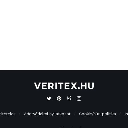
eltételek
Adatvédelmi nyilatkozat
Cookie/süti politika
I