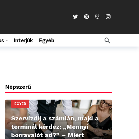
os
Interjúk
Egyéb
Népszerű
EGYÉB
Szervízdíj a számlán, majd a
terminál kérdez: „Mennyi
borravalót ad?” – Miért