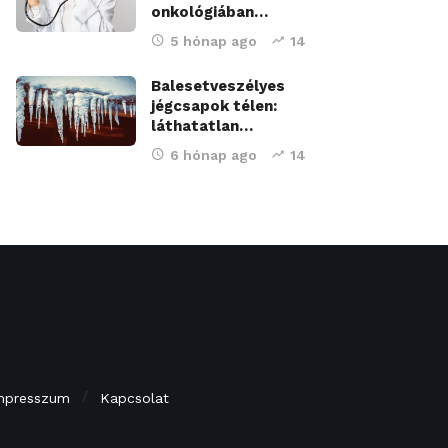
onkológiában…
5 hónap ago
14
Balesetveszélyes
jégcsapok télen:
láthatatlan…
6 hónap ago
14
mpresszum
Kapcsolat