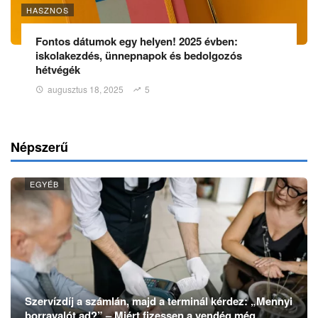
HASZNOS
Fontos dátumok egy helyen! 2025 évben:
iskolakezdés, ünnepnapok és bedolgozós
hétvégék
augusztus 18, 2025
5
Népszerű
EGYÉB
Szervízdíj a számlán, majd a terminál kérdez: „Mennyi
borravalót ad?” – Miért fizessen a vendég még