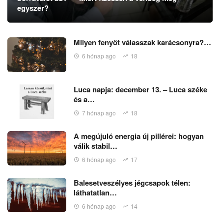
egyszer?
Milyen fenyőt válasszak karácsonyra?…
6 hónap ago
18
Luca napja: december 13. – Luca széke
és a…
7 hónap ago
18
A megújuló energia új pillérei: hogyan
válik stabil…
6 hónap ago
17
Balesetveszélyes jégcsapok télen:
láthatatlan…
6 hónap ago
14