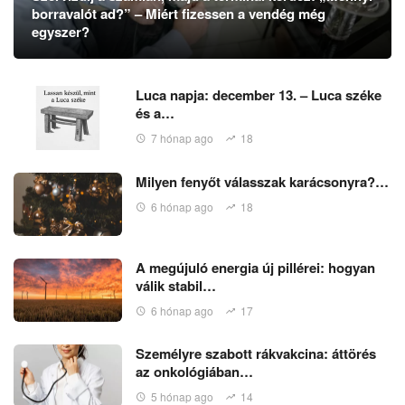
borravalót ad?” – Miért fizessen a vendég még
egyszer?
Luca napja: december 13. – Luca széke
és a…
7 hónap ago
18
Milyen fenyőt válasszak karácsonyra?…
6 hónap ago
18
A megújuló energia új pillérei: hogyan
válik stabil…
6 hónap ago
17
Személyre szabott rákvakcina: áttörés
az onkológiában…
5 hónap ago
14