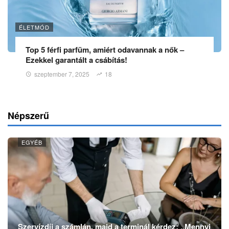
ÉLETMÓD
Top 5 férfi parfüm, amiért odavannak a nők –
Ezekkel garantált a csábítás!
szeptember 7, 2025
18
Népszerű
EGYÉB
Szervízdíj a számlán, majd a terminál kérdez: „Mennyi