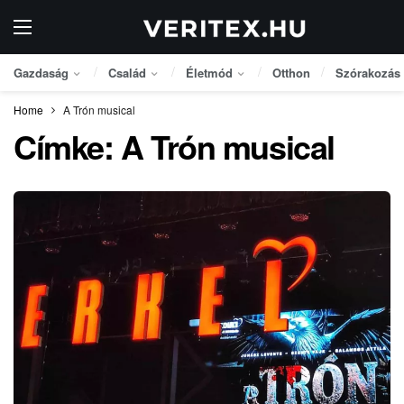
Gazdaság
Család
Életmód
Otthon
Szórakozás
Home
A Trón musical
Címke:
A Trón musical