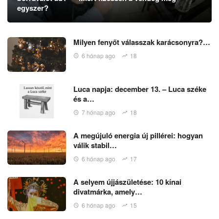
egyszer?
Milyen fenyőt válasszak karácsonyra?…
6 hónap ago
18
Luca napja: december 13. – Luca széke
és a…
7 hónap ago
18
A megújuló energia új pillérei: hogyan
válik stabil…
6 hónap ago
17
A selyem újjászületése: 10 kínai
divatmárka, amely…
6 hónap ago
15