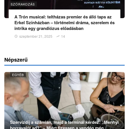
SZÓRAKOZÁS
A Trón musical: teltházas premier és álló taps az
Erkel Színházban – történelmi dráma, szerelem és
intrika egy grandiózus előadásban
szeptember 21, 2025
14
Népszerű
EGYÉB
Szervízdíj a számlán, majd a terminál kérdez: „Mennyi
borravalót ad?” – Miért fizessen a vendég még