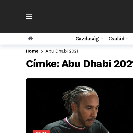
Gazdaság
Család
Home
Abu Dhabi 2021
Címke:
Abu Dhabi 202