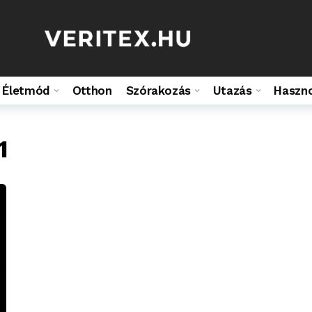
Életmód
Otthon
Szórakozás
Utazás
Haszn
1