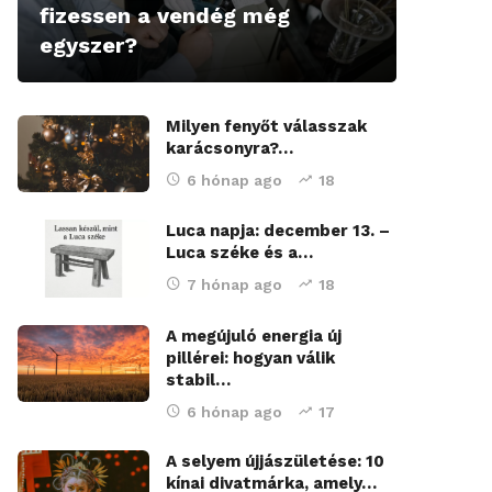
fizessen a vendég még
egyszer?
Milyen fenyőt válasszak
karácsonyra?…
6 hónap ago
18
Luca napja: december 13. –
Luca széke és a…
7 hónap ago
18
A megújuló energia új
pillérei: hogyan válik
stabil…
6 hónap ago
17
A selyem újjászületése: 10
kínai divatmárka, amely…