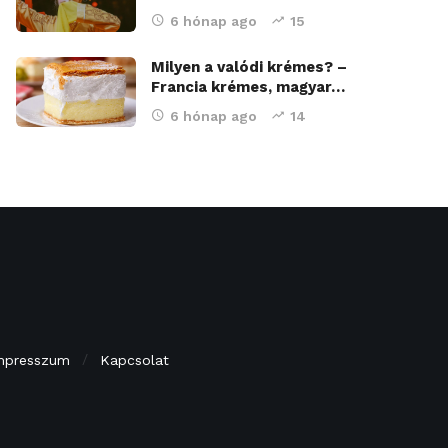
6 hónap ago
15
Milyen a valódi krémes? –
Francia krémes, magyar…
6 hónap ago
14
mpresszum
Kapcsolat