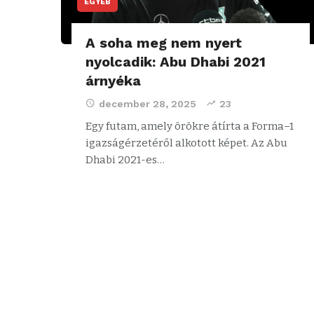
EGYÉB
A soha meg nem nyert
nyolcadik: Abu Dhabi 2021
árnyéka
december 28, 2025
23
Egy futam, amely örökre átírta a Forma–1
igazságérzetéről alkotott képet. Az Abu
Dhabi 2021-es…