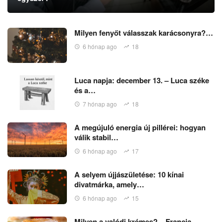
Milyen fenyőt válasszak karácsonyra?…
6 hónap ago
18
Luca napja: december 13. – Luca széke
és a…
7 hónap ago
18
A megújuló energia új pillérei: hogyan
válik stabil…
6 hónap ago
17
A selyem újjászületése: 10 kínai
divatmárka, amely…
6 hónap ago
15
Milyen a valódi krémes? – Francia