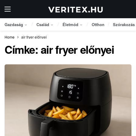
Gazdaság
Család
Életmód
Otthon
Szórakozás
Home
air fryer előnyei
Címke:
air fryer előnyei