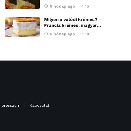
6 hónap ago
15
Milyen a valódi krémes? –
Francia krémes, magyar…
6 hónap ago
14
mpresszum
Kapcsolat