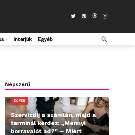
os
Interjúk
Egyéb
Népszerű
EGYÉB
Szervízdíj a számlán, majd a
terminál kérdez: „Mennyi
borravalót ad?” – Miért