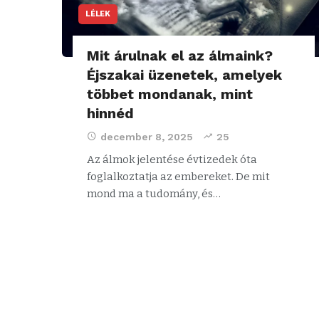
LÉLEK
Mit árulnak el az álmaink?
Éjszakai üzenetek, amelyek
többet mondanak, mint
hinnéd
december 8, 2025
25
Az álmok jelentése évtizedek óta
foglalkoztatja az embereket. De mit
mond ma a tudomány, és…