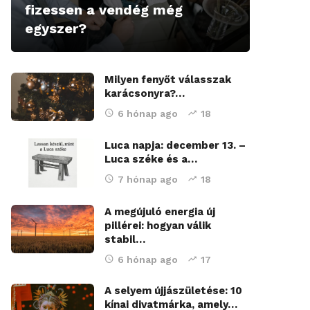
fizessen a vendég még
egyszer?
Milyen fenyőt válasszak
karácsonyra?…
6 hónap ago
18
Luca napja: december 13. –
Luca széke és a…
7 hónap ago
18
A megújuló energia új
pillérei: hogyan válik
stabil…
6 hónap ago
17
A selyem újjászületése: 10
kínai divatmárka, amely…