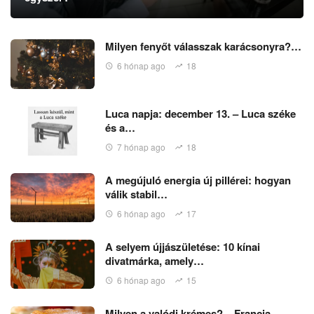
Milyen fenyőt válasszak karácsonyra?…
6 hónap ago
18
Luca napja: december 13. – Luca széke
és a…
7 hónap ago
18
A megújuló energia új pillérei: hogyan
válik stabil…
6 hónap ago
17
A selyem újjászületése: 10 kínai
divatmárka, amely…
6 hónap ago
15
Milyen a valódi krémes? – Francia