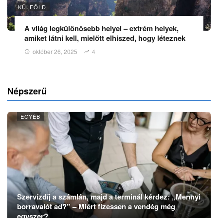
KÜLFÖLD
A világ legkülönösebb helyei – extrém helyek,
amiket látni kell, mielőtt elhiszed, hogy léteznek
október 26, 2025
4
Népszerű
EGYÉB
Szervízdíj a számlán, majd a terminál kérdez: „Mennyi
borravalót ad?” – Miért fizessen a vendég még
egyszer?