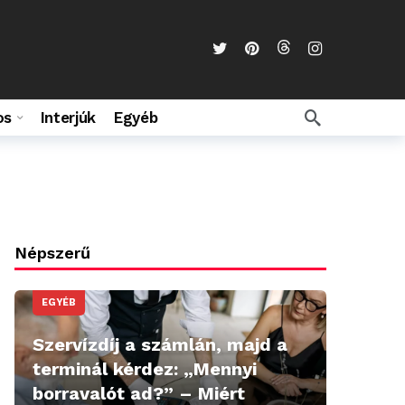
os
Interjúk
Egyéb
Népszerű
EGYÉB
Szervízdíj a számlán, majd a
terminál kérdez: „Mennyi
borravalót ad?” – Miért