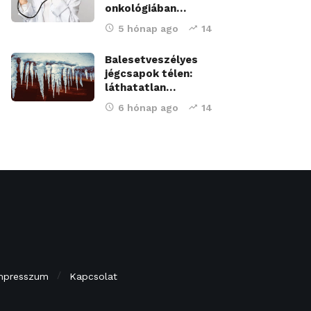
onkológiában…
5 hónap ago
14
Balesetveszélyes
jégcsapok télen:
láthatatlan…
6 hónap ago
14
mpresszum
Kapcsolat