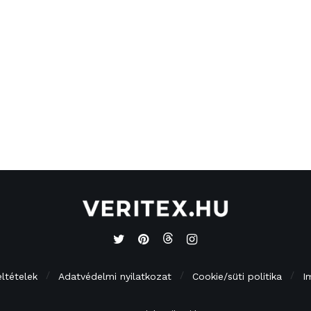
eltételek
Adatvédelmi nyilatkozat
Cookie/süti politika
I