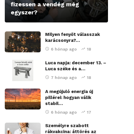
fizessen a vendég még
egyszer?
Milyen fenyőt válasszak
karácsonyra?…
6 hónap ago
18
Luca napja: december 13. –
Luca széke és a…
7 hónap ago
18
A megújuló energia új
pillérei: hogyan válik
stabil…
6 hónap ago
17
Személyre szabott
rákvakcina: áttörés az