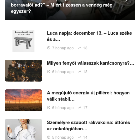
borravalót ad?” – Miért fizessen a vendég még
egyszer?
Luca napja: december 13. – Luca széke
és a…
7 hónap ago
18
Milyen fenyőt válasszak karácsonyra?…
6 hónap ago
18
A megújuló energia új pillérei: hogyan
válik stabil…
6 hónap ago
17
Személyre szabott rákvakcina: áttörés
az onkológiában…
5 hónap ago
14