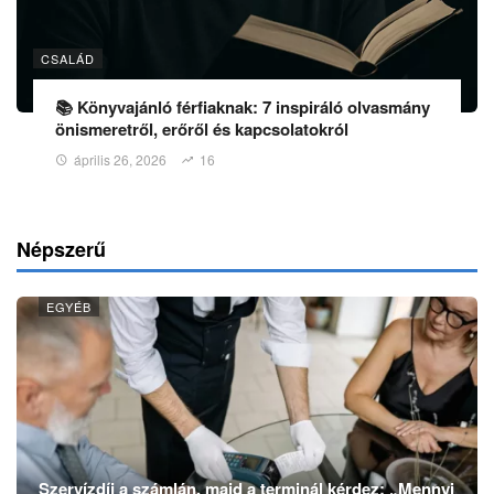
CSALÁD
📚 Könyvajánló férfiaknak: 7 inspiráló olvasmány
önismeretről, erőről és kapcsolatokról
április 26, 2026
16
Népszerű
EGYÉB
Szervízdíj a számlán, majd a terminál kérdez: „Mennyi