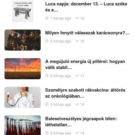
Luca napja: december 13. – Luca széke
és a…
7 hónap ago
18
Milyen fenyőt válasszak karácsonyra?…
6 hónap ago
18
A megújuló energia új pillérei: hogyan
válik stabil…
6 hónap ago
17
Személyre szabott rákvakcina: áttörés
az onkológiában…
5 hónap ago
14
Balesetveszélyes jégcsapok télen:
láthatatlan…
6 hónap ago
14