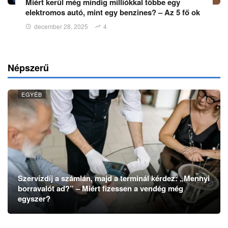
Miért kerül még mindig milliókkal többe egy
elektromos autó, mint egy benzines? – Az 5 fő ok
december 28, 2025
4
Népszerű
EGYÉB
Szervízdíj a számlán, majd a terminál kérdez: „Mennyi
borravalót ad?” – Miért fizessen a vendég még
egyszer?