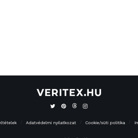
eltételek
Adatvédelmi nyilatkozat
Cookie/süti politika
I