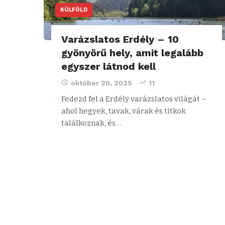
KÜLFÖLD
Varázslatos Erdély – 10
gyönyörű hely, amit legalább
egyszer látnod kell
október 20, 2025
11
Fedezd fel a Erdély varázslatos világát –
ahol hegyek, tavak, várak és titkok
találkoznak, és…