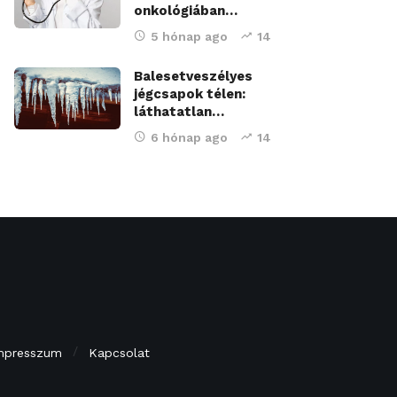
onkológiában…
5 hónap ago
14
Balesetveszélyes
jégcsapok télen:
láthatatlan…
6 hónap ago
14
mpresszum
Kapcsolat