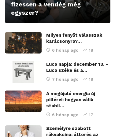
fizessen a vendég még
egyszer?
Milyen fenyőt válasszak
karácsonyra?…
6 hónap ago
18
Luca napja: december 13. –
Luca széke és a…
7 hónap ago
18
A megújuló energia új
pillérei: hogyan válik
stabil…
6 hónap ago
17
Személyre szabott
rákvakcina: áttörés az