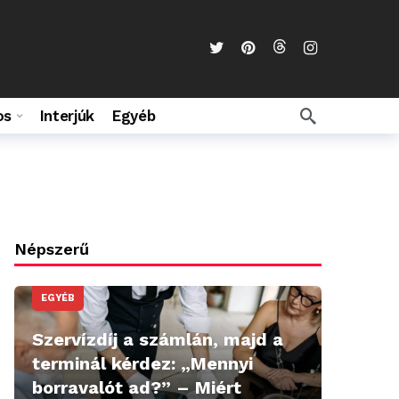
os
Interjúk
Egyéb
Népszerű
EGYÉB
Szervízdíj a számlán, majd a
terminál kérdez: „Mennyi
borravalót ad?” – Miért