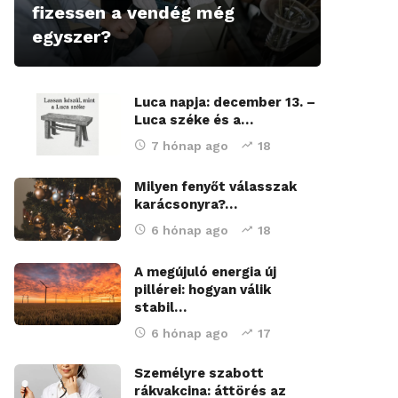
fizessen a vendég még
egyszer?
Luca napja: december 13. –
Luca széke és a…
7 hónap ago
18
Milyen fenyőt válasszak
karácsonyra?…
6 hónap ago
18
A megújuló energia új
pillérei: hogyan válik
stabil…
6 hónap ago
17
Személyre szabott
rákvakcina: áttörés az