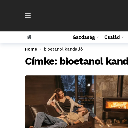
Gazdaság
Család
Home
bioetanol kandalló
Címke:
bioetanol kand