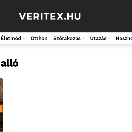
Életmód
Otthon
Szórakozás
Utazás
Haszn
alló