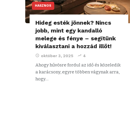
HASZNOS
Hideg esték jönnek? Nincs
jobb, mint egy kandalló
melege és fénye – segítünk
kiválasztani a hozzád illőt!
október 3, 2025
4
Ahogy hűvösre fordul az idő és közeledik
a karácsony, egyre többen vágynak arra,
hogy…