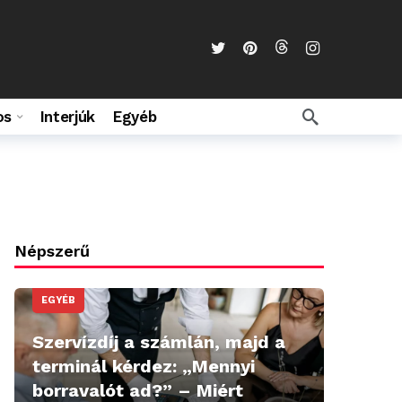
os
Interjúk
Egyéb
Népszerű
EGYÉB
Szervízdíj a számlán, majd a
terminál kérdez: „Mennyi
borravalót ad?” – Miért