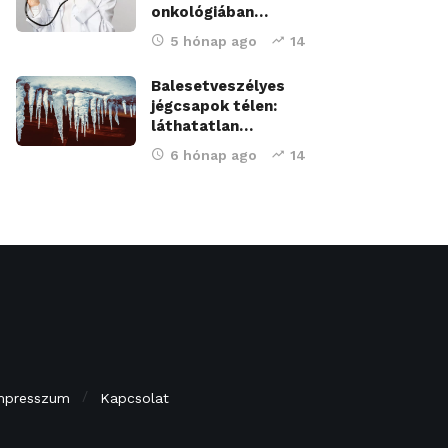
onkológiában…
5 hónap ago
14
Balesetveszélyes
jégcsapok télen:
láthatatlan…
6 hónap ago
14
mpresszum
Kapcsolat