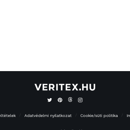
eltételek
Adatvédelmi nyilatkozat
Cookie/süti politika
I