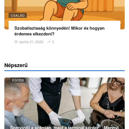
CSALÁD
Szobatisztaság könnyedén! Mikor és hogyan
érdemes elkezdeni?
április 21, 2026
2
Népszerű
EGYÉB
Szervízdíj a számlán, majd a terminál kérdez: „Mennyi