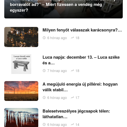
borravalót ad?” – Miért fizessen a vendég még
egyszer?
Milyen fenyőt válasszak karácsonyra?…
6 hónap ago
18
Luca napja: december 13. – Luca széke
és a…
7 hónap ago
18
A megújuló energia új pillérei: hogyan
válik stabil…
6 hónap ago
17
Balesetveszélyes jégcsapok télen:
láthatatlan…
6 hónap ago
14