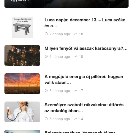
Luca napja: december 13. – Luca széke
és a…
7 hónap ago
18
Milyen fenyőt válasszak karácsonyra?…
6 hónap ago
18
A megújuló energia új pillérei: hogyan
válik stabil…
6 hónap ago
17
Személyre szabott rákvakcina: áttörés
az onkológiában…
5 hónap ago
14
Balesetveszélyes jégcsapok télen: