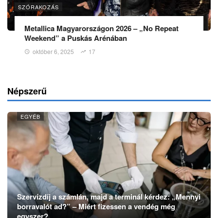
SZÓRAKOZÁS
Metallica Magyarországon 2026 – „No Repeat
Weekend” a Puskás Arénában
október 6, 2025
17
Népszerű
EGYÉB
Szervízdíj a számlán, majd a terminál kérdez: „Mennyi
borravalót ad?” – Miért fizessen a vendég még
egyszer?