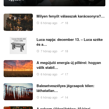
Milyen fenyőt válasszak karácsonyra?…
6 hónap ago
18
Luca napja: december 13. – Luca széke
és a…
7 hónap ago
18
A megújuló energia új pillérei: hogyan
válik stabil…
6 hónap ago
17
Balesetveszélyes jégcsapok télen:
láthatatlan…
6 hónap ago
14
A selyem újjászületése: 10 kínai