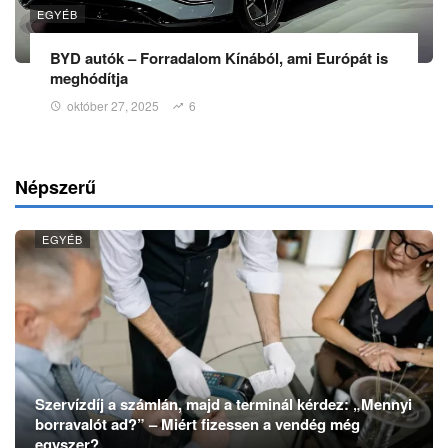
EGYÉB
BYD autók – Forradalom Kínából, ami Európát is
meghódítja
október 27, 2025
6
Népszerű
EGYÉB
Szervízdíj a számlán, majd a terminál kérdez: „Mennyi
borravalót ad?” – Miért fizessen a vendég még
egyszer?