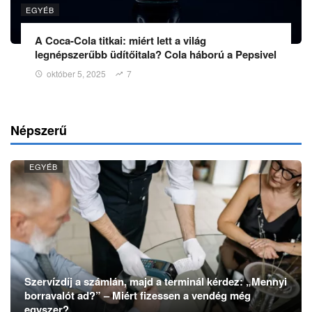
EGYÉB
A Coca-Cola titkai: miért lett a világ
legnépszerűbb üdítőitala? Cola háború a Pepsivel
október 5, 2025
7
Népszerű
EGYÉB
Szervízdíj a számlán, majd a terminál kérdez: „Mennyi
borravalót ad?” – Miért fizessen a vendég még
egyszer?