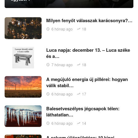
Milyen fenyőt válasszak karácsonyra?…
6 hónap ago
18
Luca napja: december 13. – Luca széke
és a…
7 hónap ago
18
A megújuló energia új pillérei: hogyan
válik stabil…
6 hónap ago
17
Balesetveszélyes jégcsapok télen:
láthatatlan…
6 hónap ago
14
A selyem újjászületése: 10 kínai