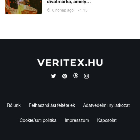
divatmárka, amely…
6 hónap ago
15
Rólunk
Felhasználási feltételek
Adatvédelmi nyilatkozat
Cookie/süti politika
Impresszum
Kapcsolat