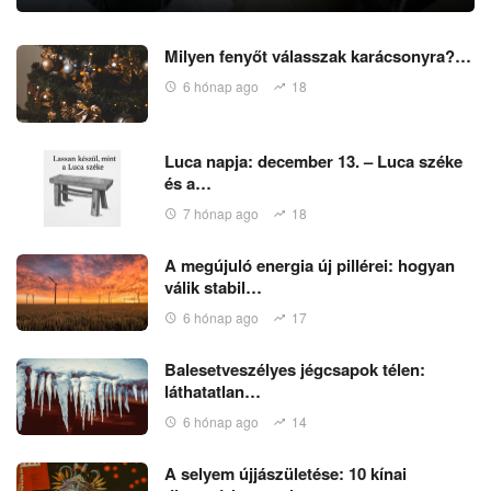
Milyen fenyőt válasszak karácsonyra?…
6 hónap ago
18
Luca napja: december 13. – Luca széke
és a…
7 hónap ago
18
A megújuló energia új pillérei: hogyan
válik stabil…
6 hónap ago
17
Balesetveszélyes jégcsapok télen:
láthatatlan…
6 hónap ago
14
A selyem újjászületése: 10 kínai