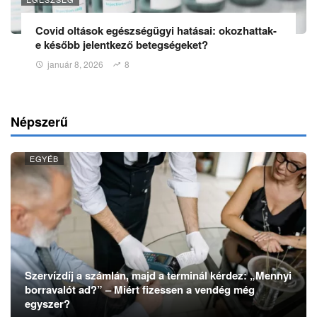
Covid oltások egészségügyi hatásai: okozhattak-
e később jelentkező betegségeket?
január 8, 2026
8
Népszerű
EGYÉB
Szervízdíj a számlán, majd a terminál kérdez: „Mennyi
borravalót ad?” – Miért fizessen a vendég még
egyszer?