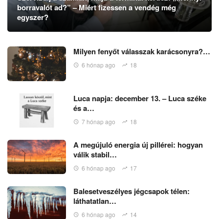
borravalót ad?” – Miért fizessen a vendég még
egyszer?
Milyen fenyőt válasszak karácsonyra?…
6 hónap ago
18
Luca napja: december 13. – Luca széke
és a…
7 hónap ago
18
A megújuló energia új pillérei: hogyan
válik stabil…
6 hónap ago
17
Balesetveszélyes jégcsapok télen:
láthatatlan…
6 hónap ago
14