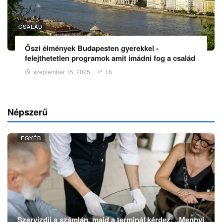
CSALÁD
Őszi élmények Budapesten gyerekkel -
felejthetetlen programok amit imádni fog a család
szeptember 15, 2025
16
Népszerű
EGYÉB
Szervízdíj a számlán, majd a terminál kérdez: „Mennyi