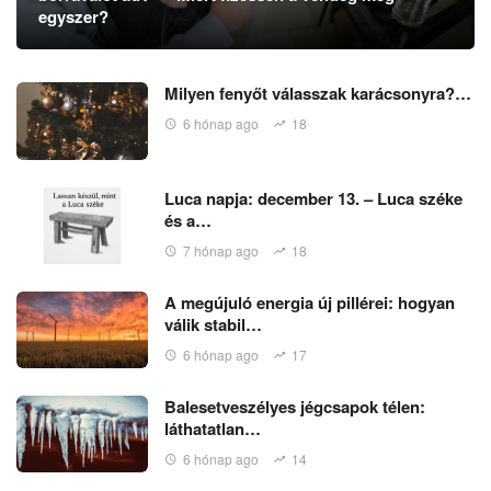
egyszer?
Milyen fenyőt válasszak karácsonyra?…
6 hónap ago
18
Luca napja: december 13. – Luca széke
és a…
7 hónap ago
18
A megújuló energia új pillérei: hogyan
válik stabil…
6 hónap ago
17
Balesetveszélyes jégcsapok télen:
láthatatlan…
6 hónap ago
14