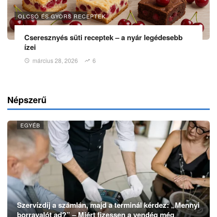
OLCSÓ ÉS GYORS RECEPTEK
Cseresznyés süti receptek – a nyár legédesebb
ízei
március 28, 2026
6
Népszerű
EGYÉB
Szervízdíj a számlán, majd a terminál kérdez: „Mennyi
borravalót ad?” – Miért fizessen a vendég még