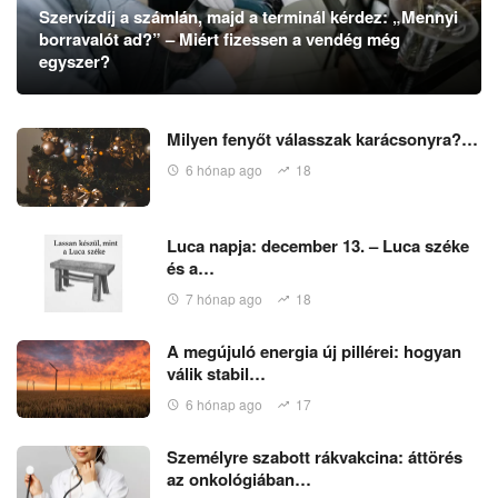
Szervízdíj a számlán, majd a terminál kérdez: „Mennyi
borravalót ad?” – Miért fizessen a vendég még
egyszer?
Milyen fenyőt válasszak karácsonyra?…
6 hónap ago
18
Luca napja: december 13. – Luca széke
és a…
7 hónap ago
18
A megújuló energia új pillérei: hogyan
válik stabil…
6 hónap ago
17
Személyre szabott rákvakcina: áttörés
az onkológiában…