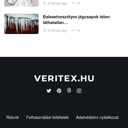
5 hónap ago
14
Balesetveszélyes jégcsapok télen:
láthatatlan…
6 hónap ago
14
Rólunk
Felhasználási feltételek
Adatvédelmi nyilatkozat