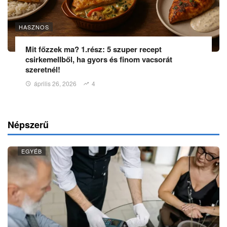
HASZNOS
Mit főzzek ma? 1.rész: 5 szuper recept
csirkemellből, ha gyors és finom vacsorát
szeretnél!
április 26, 2026
4
Népszerű
EGYÉB