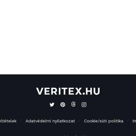
eltételek
Adatvédelmi nyilatkozat
Cookie/süti politika
I