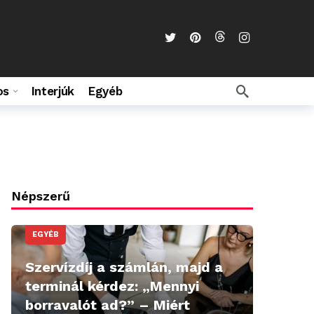
os
Interjúk
Egyéb
Népszerű
EGYÉB
Szervízdíj a számlán, majd a
terminál kérdez: „Mennyi
borravalót ad?” – Miért