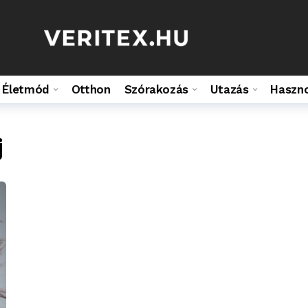
Életmód
Otthon
Szórakozás
Utazás
Haszn
j