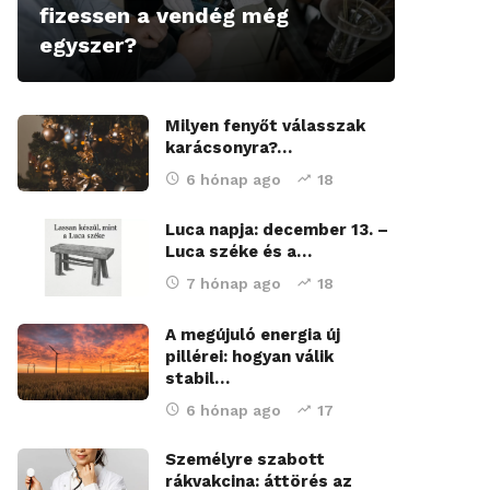
fizessen a vendég még
egyszer?
Milyen fenyőt válasszak
karácsonyra?…
6 hónap ago
18
Luca napja: december 13. –
Luca széke és a…
7 hónap ago
18
A megújuló energia új
pillérei: hogyan válik
stabil…
6 hónap ago
17
Személyre szabott
rákvakcina: áttörés az