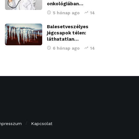
onkológiában…
5 hónap ago
14
Balesetveszélyes
jégcsapok télen:
láthatatlan…
6 hónap ago
14
mpresszum
Kapcsolat