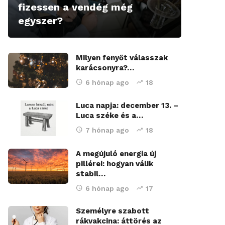
fizessen a vendég még
egyszer?
Milyen fenyőt válasszak
karácsonyra?…
6 hónap ago
18
Luca napja: december 13. –
Luca széke és a…
7 hónap ago
18
A megújuló energia új
pillérei: hogyan válik
stabil…
6 hónap ago
17
Személyre szabott
rákvakcina: áttörés az