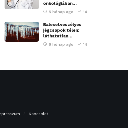
onkológiában…
5 hónap ago
14
Balesetveszélyes
jégcsapok télen:
láthatatlan…
6 hónap ago
14
mpresszum
Kapcsolat