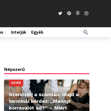
os
Interjúk
Egyéb
Népszerű
EGYÉB
Szervízdíj a számlán, majd a
terminál kérdez: „Mennyi
borravalót ad?” – Miért