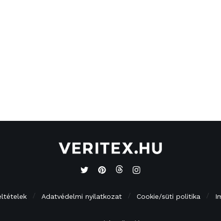
eltételek
Adatvédelmi nyilatkozat
Cookie/süti politika
I