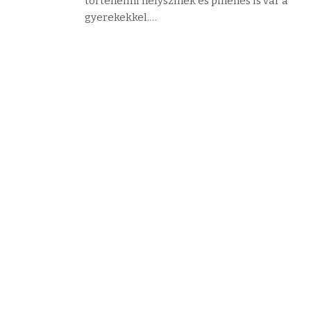
történelmi helyszínek és pihenés is vár a
gyerekekkel.…