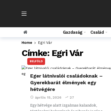
Gazdaság
Család
Home
Egri Vár
Címke:
Egri Vár
BELFÖLD
Eger látnivalói családoknak –
Gyerekbarát élmények egy
hétvégére
április 15, 2026
27
Egy hétvége alatt izgalmas kalandok,