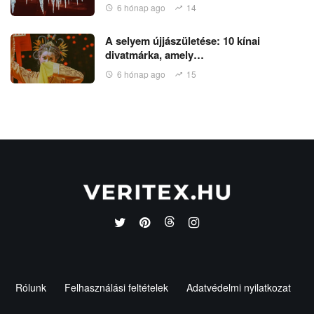
6 hónap ago
14
A selyem újjászületése: 10 kínai
divatmárka, amely…
6 hónap ago
15
Rólunk
Felhasználási feltételek
Adatvédelmi nyilatkozat