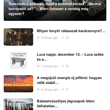
Szervízdíj a számlán, majd a terminál kérdez: „Mennyi
borravalót ad?” – Miért fizessen a vendég még
egyszer?
Milyen fenyőt válasszak karácsonyra?…
6 hónap ago
18
Luca napja: december 13. – Luca széke
és a…
7 hónap ago
18
A megújuló energia új pillérei: hogyan
válik stabil…
6 hónap ago
17
Balesetveszélyes jégcsapok télen:
láthatatlan…