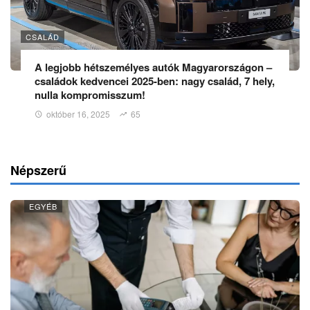
CSALÁD
A legjobb hétszemélyes autók Magyarországon –
családok kedvencei 2025-ben: nagy család, 7 hely,
nulla kompromisszum!
október 16, 2025
65
Népszerű
EGYÉB