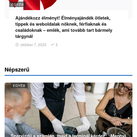
EGYÉB
Ajándékozz élményt! Élményajándék ötletek,
tippek és weboldalak nőknek, férfiaknak és
családoknak – emlék, ami tovább tart bármely
tárgynál
október 7, 2025
5
Népszerű
EGYÉB
Szervízdíj a számlán, majd a terminál kérdez: „Mennyi