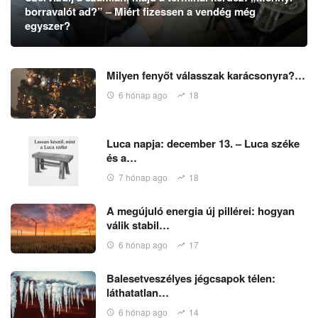
borravalót ad?” – Miért fizessen a vendég még
egyszer?
Milyen fenyőt válasszak karácsonyra?…
6 hónap ago
18
Luca napja: december 13. – Luca széke
és a…
7 hónap ago
18
A megújuló energia új pillérei: hogyan
válik stabil…
6 hónap ago
17
Balesetveszélyes jégcsapok télen:
láthatatlan…
6 hónap ago
14