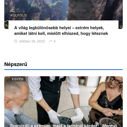
KÜLFÖLD
A világ legkülönösebb helyei – extrém helyek,
amiket látni kell, mielőtt elhiszed, hogy léteznek
október 26, 2025
4
Népszerű
EGYÉB
Szervízdíj a számlán, majd a terminál kérdez: „Mennyi