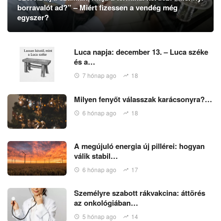
borravalót ad?” – Miért fizessen a vendég még
egyszer?
Luca napja: december 13. – Luca széke
és a…
7 hónap ago
18
Milyen fenyőt válasszak karácsonyra?…
6 hónap ago
18
A megújuló energia új pillérei: hogyan
válik stabil…
6 hónap ago
17
Személyre szabott rákvakcina: áttörés
az onkológiában…
5 hónap ago
14