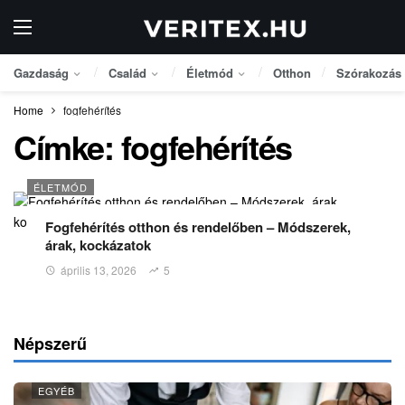
Gazdaság
Család
Életmód
Otthon
Szórakozás
Home
fogfehérítés
Címke:
fogfehérítés
ÉLETMÓD
Fogfehérítés otthon és rendelőben – Módszerek,
árak, kockázatok
április 13, 2026
5
Népszerű
EGYÉB