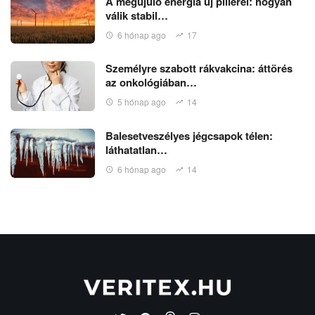
A megújuló energia új pillérei: hogyan
válik stabil…
6 hónap ago
17
Személyre szabott rákvakcina: áttörés
az onkológiában…
5 hónap ago
14
Balesetveszélyes jégcsapok télen:
láthatatlan…
6 hónap ago
14