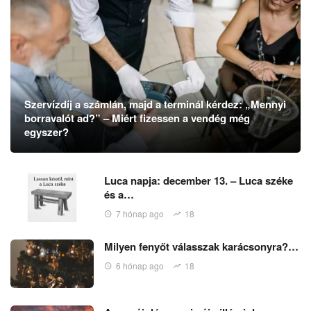
Szervízdíj a számlán, majd a terminál kérdez: „Mennyi
borravalót ad?” – Miért fizessen a vendég még
egyszer?
Luca napja: december 13. – Luca széke
és a…
7 hónap ago
18
Milyen fenyőt válasszak karácsonyra?…
6 hónap ago
18