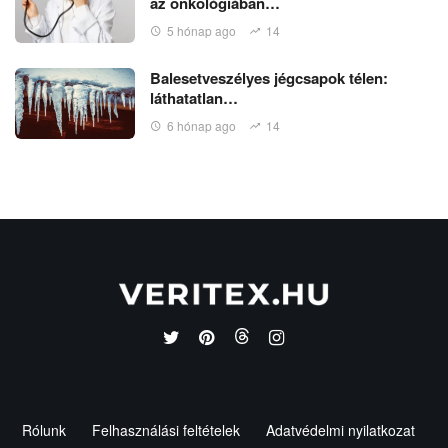
az onkológiában…
5 hónap ago
14
Balesetveszélyes jégcsapok télen:
láthatatlan…
6 hónap ago
14
Rólunk
Felhasználási feltételek
Adatvédelmi nyilatkozat