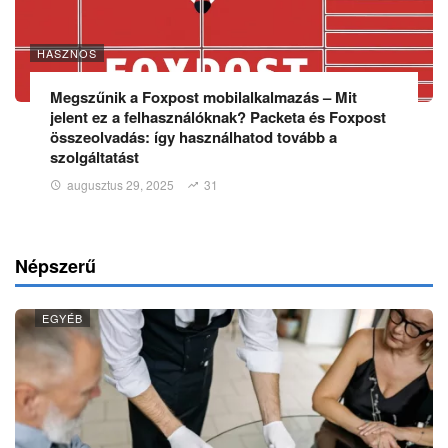
HASZNOS
Megszűnik a Foxpost mobilalkalmazás – Mit
jelent ez a felhasználóknak? Packeta és Foxpost
összeolvadás: így használhatod tovább a
szolgáltatást
augusztus 29, 2025
31
Népszerű
EGYÉB