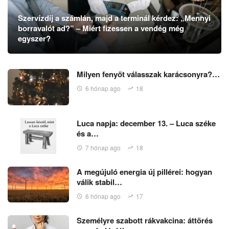
Szervízdíj a számlán, majd a terminál kérdez: „Mennyi
borravalót ad?” – Miért fizessen a vendég még
egyszer?
Milyen fenyőt válasszak karácsonyra?…
6 hónap ago
18
Luca napja: december 13. – Luca széke
és a…
7 hónap ago
18
A megújuló energia új pillérei: hogyan
válik stabil…
6 hónap ago
17
Személyre szabott rákvakcina: áttörés