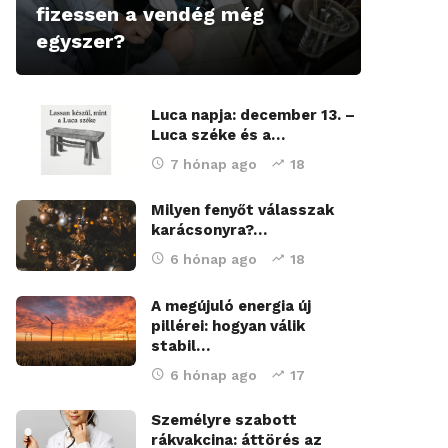
fizessen a vendég még
egyszer?
Luca napja: december 13. –
Luca széke és a…
7 hónap ago
18
Milyen fenyőt válasszak
karácsonyra?…
6 hónap ago
18
A megújuló energia új
pillérei: hogyan válik
stabil…
6 hónap ago
17
Személyre szabott
rákvakcina: áttörés az