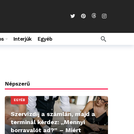
os
Interjúk
Egyéb
Népszerű
EGYÉB
Szervízdíj a számlán, majd a
terminál kérdez: „Mennyi
borravalót ad?” – Miért