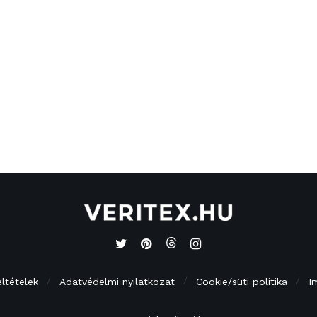
eltételek
Adatvédelmi nyilatkozat
Cookie/süti politika
I