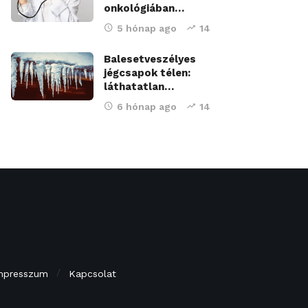
onkológiában…
5 hónap ago
14
Balesetveszélyes
jégcsapok télen:
láthatatlan…
6 hónap ago
14
mpresszum
Kapcsolat