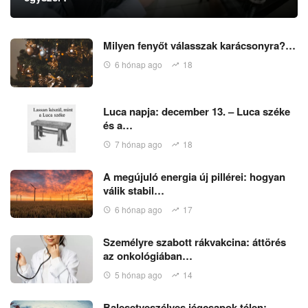
Milyen fenyőt válasszak karácsonyra?…
6 hónap ago
18
Luca napja: december 13. – Luca széke
és a…
7 hónap ago
18
A megújuló energia új pillérei: hogyan
válik stabil…
6 hónap ago
17
Személyre szabott rákvakcina: áttörés
az onkológiában…
5 hónap ago
14
Balesetveszélyes jégcsapok télen: