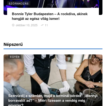
SZÓRAKOZÁS
Bonnie Tyler Budapesten – A rockdíva, akinek
hangját az egész világ ismeri
október 10, 2025
11
Népszerű
EGYÉB
Szervízdíj a számlán, majd a terminál kérdez: „Mennyi
borravalót ad?” – Miért fizessen a vendég még
egyszer?