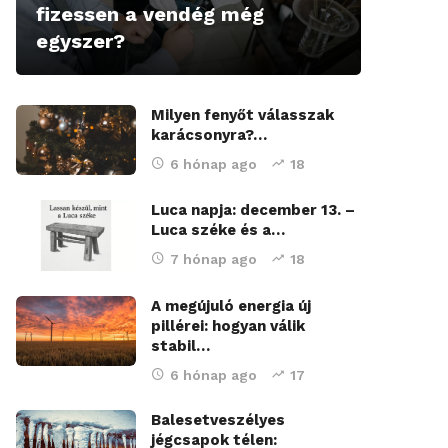
fizessen a vendég még
egyszer?
Milyen fenyőt válasszak
karácsonyra?…
6 hónap ago
18
Luca napja: december 13. –
Luca széke és a…
7 hónap ago
18
A megújuló energia új
pillérei: hogyan válik
stabil…
6 hónap ago
17
Balesetveszélyes
jégcsapok télen: