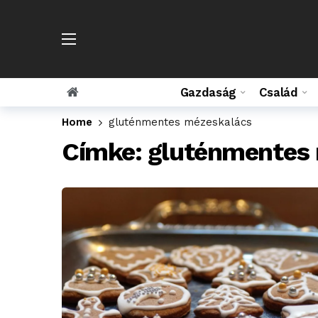
Gazdaság
Család
Home
gluténmentes mézeskalács
Címke:
gluténmentes