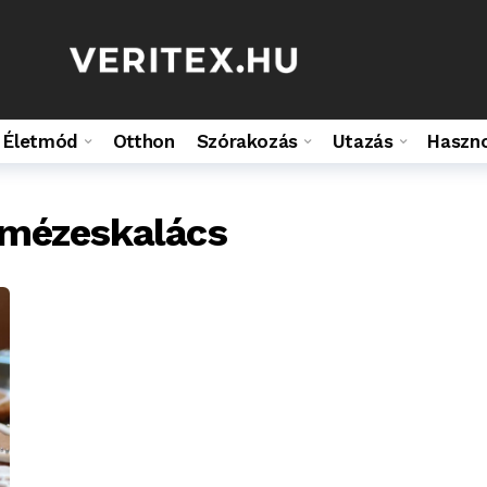
Életmód
Otthon
Szórakozás
Utazás
Haszn
 mézeskalács