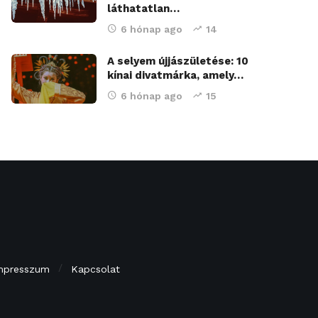
láthatatlan…
6 hónap ago
14
A selyem újjászületése: 10
kínai divatmárka, amely…
6 hónap ago
15
mpresszum
Kapcsolat