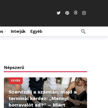
os
Interjúk
Egyéb
Népszerű
EGYÉB
Szervízdíj a számlán, majd a
terminál kérdez: „Mennyi
borravalót ad?” – Miért