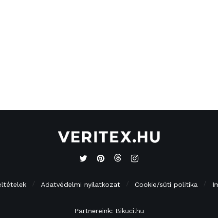
eltételek
Adatvédelmi nyilatkozat
Cookie/süti politika
I
Partnereink:
Bikuci.hu