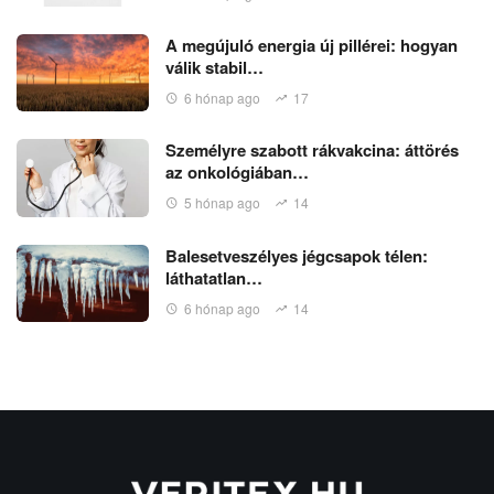
A megújuló energia új pillérei: hogyan
válik stabil…
6 hónap ago
17
Személyre szabott rákvakcina: áttörés
az onkológiában…
5 hónap ago
14
Balesetveszélyes jégcsapok télen:
láthatatlan…
6 hónap ago
14