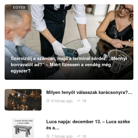
EGYÉB
Szervízdíj a számlán, majd a terminál kérdez: „Mennyi
borravalót ad?” – Miért fizessen a vendég még
egyszer?
Milyen fenyőt válasszak karácsonyra?…
6 hónap ago
18
Luca napja: december 13. – Luca széke
és a…
7 hónap ago
18