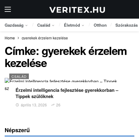
Gazdaság
Család
Életmód
Otthon
Szórakozás
Home
gyerekek érzelem kezelése
Címke:
gyerekek érzelem
kezelése
CSALÁD
Érzelmi intelligencia fejlesztése gyerekkorban –
Tippek szülőknek
április 13, 2026
26
Népszerű