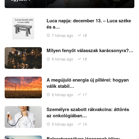
Luca napja: december 13. – Luca széke
és a…
7 hónap ago
18
Milyen fenyőt válasszak karácsonyra?…
6 hónap ago
18
A megújuló energia új pillérei: hogyan
válik stabil…
6 hónap ago
17
Személyre szabott rákvakcina: áttörés
az onkológiában…
5 hónap ago
14
Balesetveszélyes jégcsapok télen: