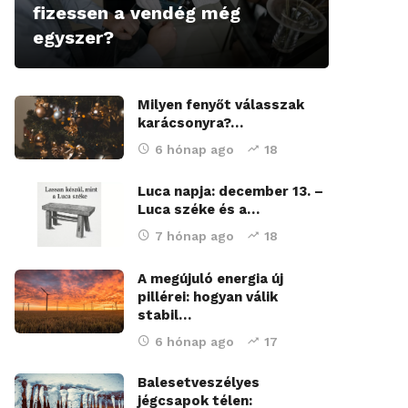
fizessen a vendég még
egyszer?
Milyen fenyőt válasszak
karácsonyra?…
6 hónap ago
18
Luca napja: december 13. –
Luca széke és a…
7 hónap ago
18
A megújuló energia új
pillérei: hogyan válik
stabil…
6 hónap ago
17
Balesetveszélyes
jégcsapok télen: