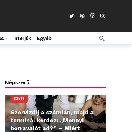
os
Interjúk
Egyéb
Népszerű
EGYÉB
Szervízdíj a számlán, majd a
terminál kérdez: „Mennyi
borravalót ad?” – Miért