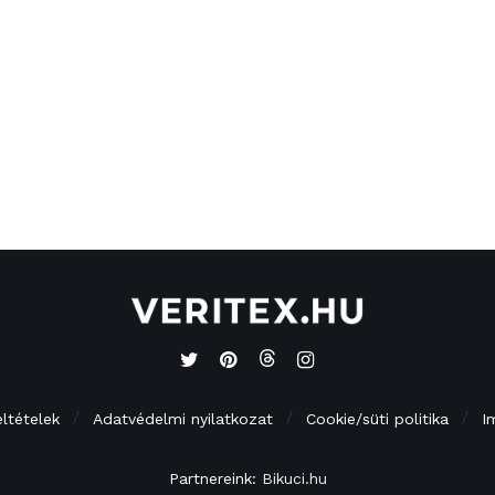
eltételek
Adatvédelmi nyilatkozat
Cookie/süti politika
I
Partnereink:
Bikuci.hu