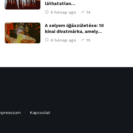
láthatatlan…
6 hónap ago
14
A selyem újjászületése: 10
kínai divatmárka, amely…
6 hónap ago
15
mpresszum
Kapcsolat