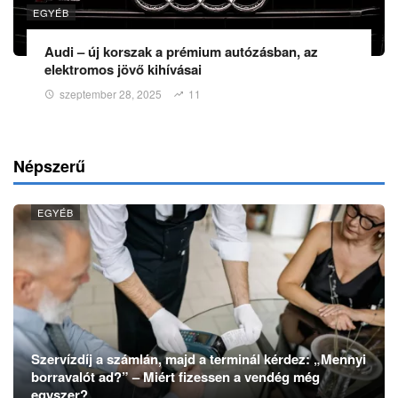
EGYÉB
Audi – új korszak a prémium autózásban, az
elektromos jövő kihívásai
szeptember 28, 2025
11
Népszerű
EGYÉB
Szervízdíj a számlán, majd a terminál kérdez: „Mennyi
borravalót ad?” – Miért fizessen a vendég még
egyszer?