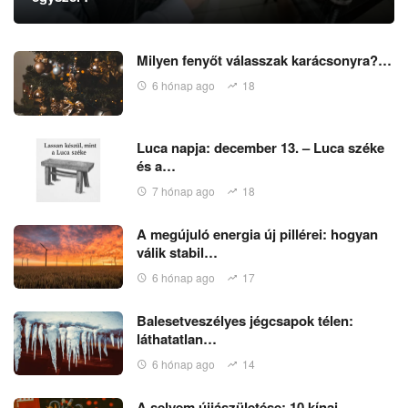
Milyen fenyőt válasszak karácsonyra?…
6 hónap ago
18
Luca napja: december 13. – Luca széke
és a…
7 hónap ago
18
A megújuló energia új pillérei: hogyan
válik stabil…
6 hónap ago
17
Balesetveszélyes jégcsapok télen:
láthatatlan…
6 hónap ago
14
A selyem újjászületése: 10 kínai