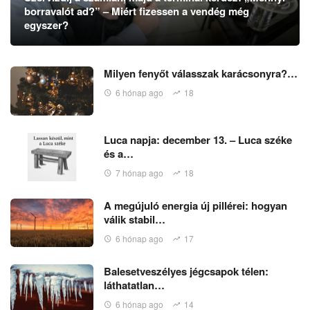
borravalót ad?” – Miért fizessen a vendég még
egyszer?
Milyen fenyőt válasszak karácsonyra?…
6 hónap ago
18
Luca napja: december 13. – Luca széke
és a…
7 hónap ago
18
A megújuló energia új pillérei: hogyan
válik stabil…
6 hónap ago
17
Balesetveszélyes jégcsapok télen:
láthatatlan…
6 hónap ago
14