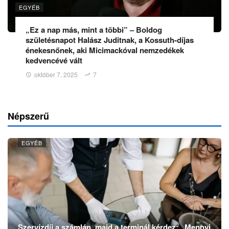
EGYÉB
„Ez a nap más, mint a többi” – Boldog
születésnapot Halász Juditnak, a Kossuth-díjas
énekesnőnek, aki Micimackóval nemzedékek
kedvencévé vált
október 7, 2025
7
Népszerű
EGYÉB
Szervízdíj a számlán, majd a terminál kérdez: „Mennyi