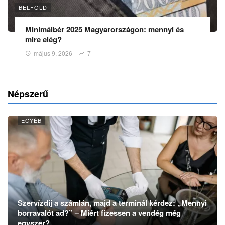
BELFÖLD
Minimálbér 2025 Magyarországon: mennyi és
mire elég?
május 9, 2026
7
Népszerű
EGYÉB
Szervízdíj a számlán, majd a terminál kérdez: „Mennyi
borravalót ad?” – Miért fizessen a vendég még
egyszer?