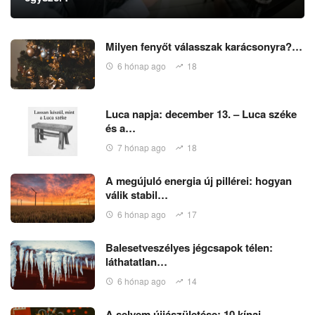
Milyen fenyőt válasszak karácsonyra?…
6 hónap ago
18
Luca napja: december 13. – Luca széke
és a…
7 hónap ago
18
A megújuló energia új pillérei: hogyan
válik stabil…
6 hónap ago
17
Balesetveszélyes jégcsapok télen:
láthatatlan…
6 hónap ago
14
A selyem újjászületése: 10 kínai