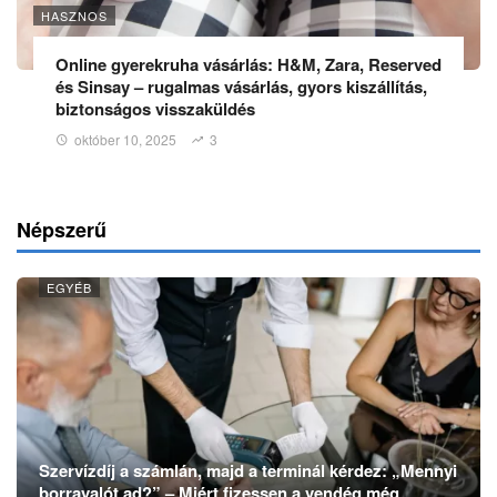
HASZNOS
Online gyerekruha vásárlás: H&M, Zara, Reserved
és Sinsay – rugalmas vásárlás, gyors kiszállítás,
biztonságos visszaküldés
október 10, 2025
3
Népszerű
EGYÉB
Szervízdíj a számlán, majd a terminál kérdez: „Mennyi
borravalót ad?” – Miért fizessen a vendég még