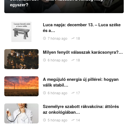
egyszer?
Luca napja: december 13. – Luca széke
és a…
7 hónap ago
18
Milyen fenyőt válasszak karácsonyra?…
6 hónap ago
18
A megújuló energia új pillérei: hogyan
válik stabil…
6 hónap ago
17
Személyre szabott rákvakcina: áttörés
az onkológiában…
5 hónap ago
14