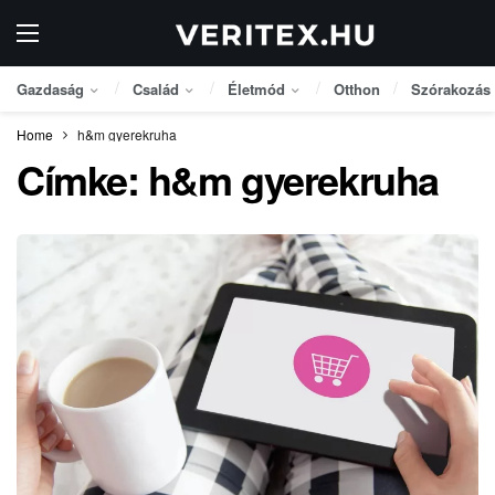
Gazdaság
Család
Életmód
Otthon
Szórakozás
Home
h&m gyerekruha
Címke:
h&m gyerekruha