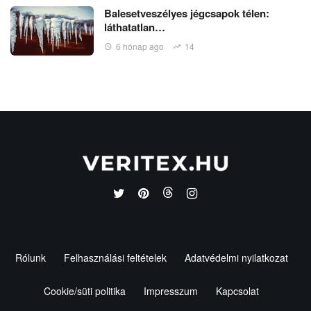
Balesetveszélyes jégcsapok télen:
láthatatlan…
6 hónap ago
14
Rólunk
Felhasználási feltételek
Adatvédelmi nyilatkozat
Cookie/süti politika
Impresszum
Kapcsolat