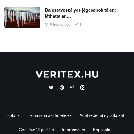
Balesetveszélyes jégcsapok télen:
láthatatlan…
6 hónap ago
14
Rólunk
Felhasználási feltételek
Adatvédelmi nyilatkozat
Cookie/süti politika
Impresszum
Kapcsolat