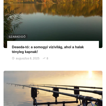
SZABADIDŐ
Deseda-tó: a somogyi vízivilág, ahol a halak
tényleg kapnak!
augusztus 8, 2025
8