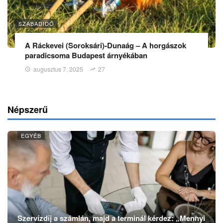
SZABADIDŐ
A Ráckevei (Soroksári)-Dunaág – A horgászok
paradicsoma Budapest árnyékában
augusztus 7, 2025
27
Népszerű
EGYÉB
Szervízdíj a számlán, majd a terminál kérdez: „Mennyi