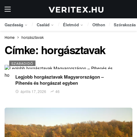
Gazdaság
Család
Életmód
Otthon
Szórakozás
Home
horgásztavak
Címke:
horgásztavak
SZABADIDŐ
Legjobb horgásztavak Magyarországon –
Pihenés és horgászat egyben
április 17, 2026
46