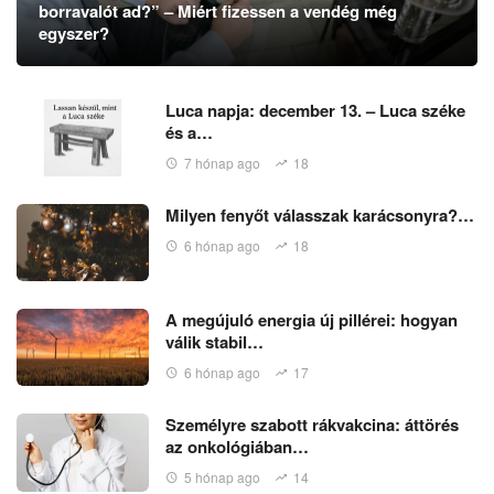
borravalót ad?” – Miért fizessen a vendég még
egyszer?
Luca napja: december 13. – Luca széke
és a…
7 hónap ago
18
Milyen fenyőt válasszak karácsonyra?…
6 hónap ago
18
A megújuló energia új pillérei: hogyan
válik stabil…
6 hónap ago
17
Személyre szabott rákvakcina: áttörés
az onkológiában…
5 hónap ago
14