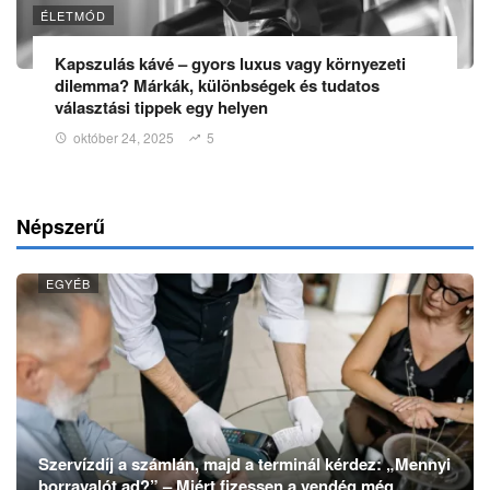
ÉLETMÓD
Kapszulás kávé – gyors luxus vagy környezeti
dilemma? Márkák, különbségek és tudatos
választási tippek egy helyen
október 24, 2025
5
Népszerű
EGYÉB
Szervízdíj a számlán, majd a terminál kérdez: „Mennyi
borravalót ad?” – Miért fizessen a vendég még