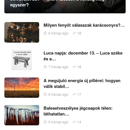
egyszer?
Milyen fenyőt válasszak karácsonyra?…
6 hónap ago
18
Luca napja: december 13. – Luca széke
és a…
7 hónap ago
18
A megújuló energia új pillérei: hogyan
válik stabil…
6 hónap ago
17
Balesetveszélyes jégcsapok télen:
láthatatlan…
6 hónap ago
14