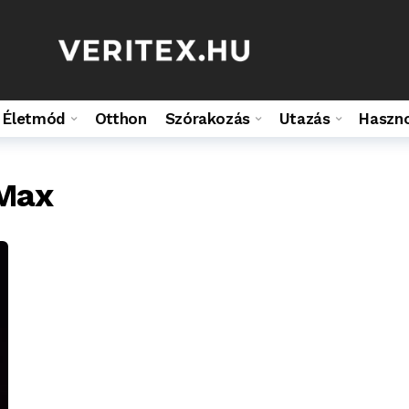
Életmód
Otthon
Szórakozás
Utazás
Haszn
 Max