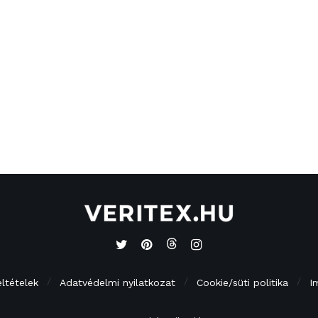
eltételek
Adatvédelmi nyilatkozat
Cookie/süti politika
I