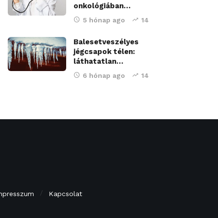
onkológiában…
5 hónap ago
14
Balesetveszélyes
jégcsapok télen:
láthatatlan…
6 hónap ago
14
mpresszum
Kapcsolat