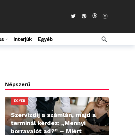
os
Interjúk
Egyéb
Népszerű
EGYÉB
Szervízdíj a számlán, majd a
terminál kérdez: „Mennyi
borravalót ad?” – Miért