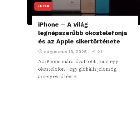
EGYÉB
iPhone – A világ
legnépszerűbb okostelefonja
és az Apple sikertörténete
augusztus 18, 2025
21
Az iPhone mára jóval több, mint egy
okostelefon – egy globális jelenség,
amely évről évre…