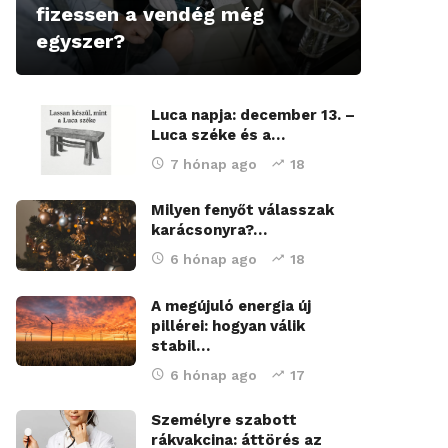
fizessen a vendég még
egyszer?
Luca napja: december 13. –
Luca széke és a…
7 hónap ago
18
Milyen fenyőt válasszak
karácsonyra?…
6 hónap ago
18
A megújuló energia új
pillérei: hogyan válik
stabil…
6 hónap ago
17
Személyre szabott
rákvakcina: áttörés az