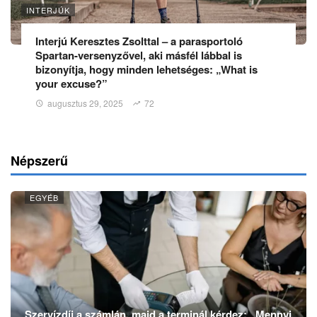
INTERJÚK
Interjú Keresztes Zsolttal – a parasportoló
Spartan-versenyzővel, aki másfél lábbal is
bizonyítja, hogy minden lehetséges: „What is
your excuse?”
augusztus 29, 2025
72
Népszerű
EGYÉB
Szervízdíj a számlán, majd a terminál kérdez: „Mennyi