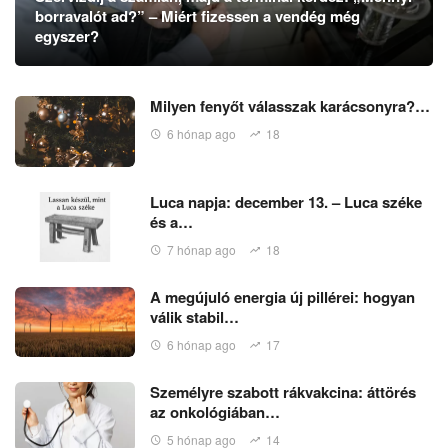
borravalót ad?” – Miért fizessen a vendég még
egyszer?
Milyen fenyőt válasszak karácsonyra?…
6 hónap ago
18
Luca napja: december 13. – Luca széke
és a…
7 hónap ago
18
A megújuló energia új pillérei: hogyan
válik stabil…
6 hónap ago
17
Személyre szabott rákvakcina: áttörés
az onkológiában…
5 hónap ago
14